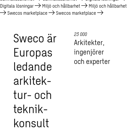
Digitala lösningar
Miljö och hållbarhet
Miljö och hållbarhet
Swecos marketplace
Swecos marketplace
Sweco är
23 000
Ar­ki­tek­ter,
Eu­ro­pas
in­gen­jö­rer
och ex­per­ter
le­dan­de
ar­ki­tek­
tur- och
tek­nik­
kon­sult