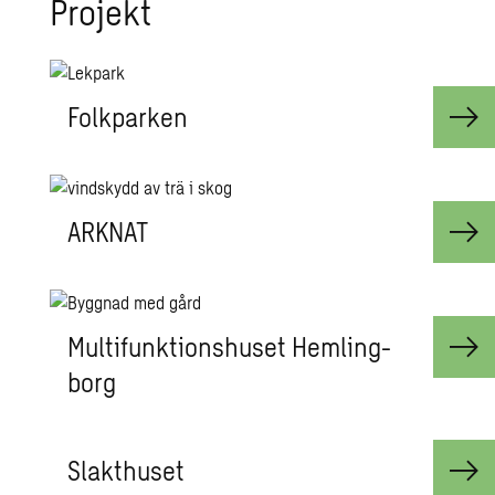
Pro­jekt
Folk­par­ken
ARK­NAT
Multi­funk­tions­hu­set Hem­ling­
borg
Slakt­hu­set