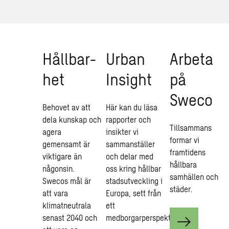
Håll­bar­
Urban
Ar­be­ta
het
In­sight
på
Sweco
Behovet av att
Här kan du läsa
dela kunskap och
rapporter och
Tillsammans
agera
insikter vi
formar vi
gemensamt är
sammanställer
framtidens
viktigare än
och delar med
hållbara
någonsin.
oss kring hållbar
samhällen och
Swecos mål är
stadsutveckling i
städer.
att vara
Europa, sett från
klimatneutrala
ett
senast 2040 och
medborgarperspektiv.