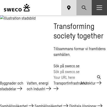
Transforming
society together
Tillsammans formar vi framtidens
samhällen.
Sök på sweco.se
Byggnader och
Vatten, energi
Transportinfrastruktur
Arkitektur
stadsdelar
och
Industri
Samhällssäkerhet
Samhällssäkerhet
Digitala lösningar