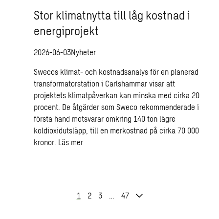
Stor klimatnytta till låg kostnad i
energiprojekt
2026-06-03
Nyheter
Swecos klimat- och kostnadsanalys för en planerad
transformatorstation i Carlshammar visar att
projektets klimatpåverkan kan minska med cirka 20
procent. De åtgärder som Sweco rekommenderade i
första hand motsvarar omkring 140 ton lägre
koldioxidutsläpp, till en merkostnad på cirka 70 000
kronor.
Läs mer
1
2
3
…
47