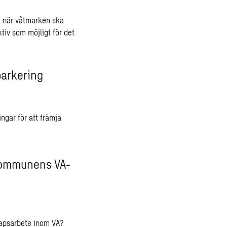
å när våtmarken ska
ktiv som möjligt för det
parkering
ngar för att främja
 kommunens VA-
skapsarbete inom VA?