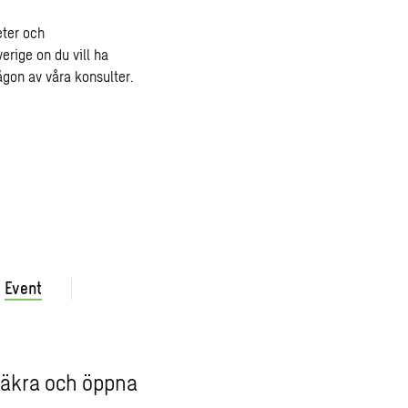
eter och
rige on du vill ha
ågon av våra konsulter.
Event
säkra och öppna