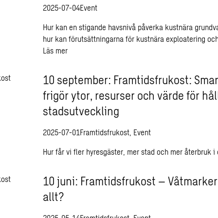
2025-07-04
Event
Hur kan en stigande havsnivå påverka kustnära grundv
hur kan förutsättningarna för kustnära exploatering och
Läs mer
10 september: Framtidsfrukost: Smar
frigör ytor, resurser och värde för hål
stadsutveckling
2025-07-01
Framtidsfrukost, Event
Hur får vi fler hyresgäster, mer stad och mer återbruk i
10 juni: Framtidsfrukost – Våtmarker 
allt?
2025-05-14
Framtidsfrukost, Event