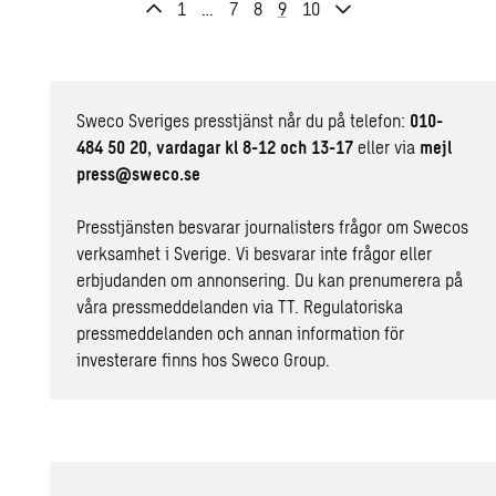
1
…
7
8
9
10
Sweco Sveriges presstjänst når du på telefon:
010-
484 50 20, vardagar kl 8-12 och 13-17
eller via
mejl
press@sweco.se
Presstjänsten besvarar journalisters frågor om Swecos
verksamhet i Sverige. Vi besvarar inte frågor eller
erbjudanden om annonsering. Du kan prenumerera på
våra pressmeddelanden
via TT
. Regulatoriska
pressmeddelanden och annan information för
investerare finns hos
Sweco Group
.