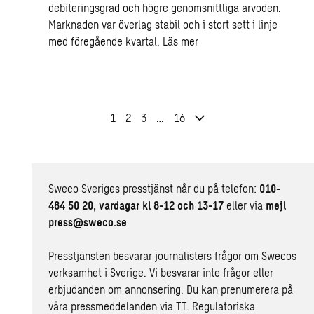
debiteringsgrad och högre genomsnittliga arvoden.
Marknaden var överlag stabil och i stort sett i linje
med föregående kvartal.
Läs mer
1
2
3
…
16
Sweco Sveriges presstjänst når du på telefon:
010-
484 50 20, vardagar kl 8-12 och 13-17
eller via
mejl
press@sweco.se
Presstjänsten besvarar journalisters frågor om Swecos
verksamhet i Sverige. Vi besvarar inte frågor eller
erbjudanden om annonsering. Du kan prenumerera på
våra pressmeddelanden
via TT
. Regulatoriska