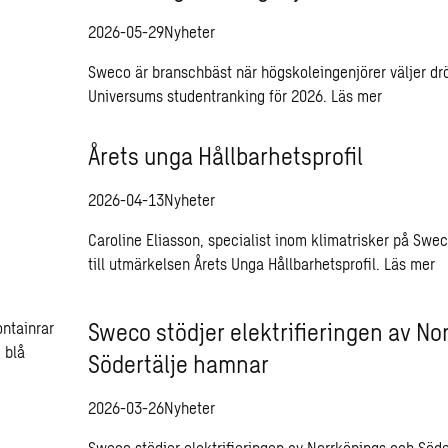
2026-05-29
Nyheter
Sweco är branschbäst när högskoleingenjörer väljer dr
Universums studentranking för 2026.
Läs mer
Årets unga Hållbarhetsprofil
2026-04-13
Nyheter
Caroline Eliasson, specialist inom klimatrisker på Sweco
till utmärkelsen Årets Unga Hållbarhetsprofil.
Läs mer
Sweco stödjer elektrifieringen av No
Södertälje hamnar
2026-03-26
Nyheter
Sweco stödjer elektrifieringen av Norrköpings och Söd