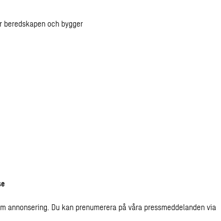
er beredskapen och bygger
se
den om annonsering. Du kan prenumerera på våra pressmeddelanden
via