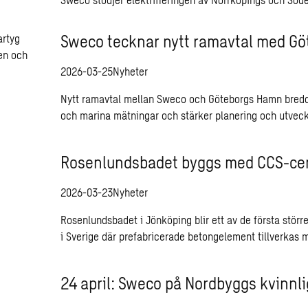
Sweco tecknar nytt ramavtal med G
2026-03-25
Nyheter
Nytt ramavtal mellan Sweco och Göteborgs Hamn bredd
och marina mätningar och stärker planering och utvec
Rosenlundsbadet byggs med CCS-c
2026-03-23
Nyheter
Rosenlundsbadet i Jönköping blir ett av de första störr
i Sverige där prefabricerade betongelement tillverka
24 april: Sweco på Nordbyggs kvinnli