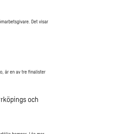
ömarbetsgivare. Det visar
, är en av tre finalister
rrköpings och
ertälje hamnar.
Läs mer