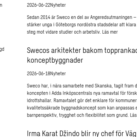
2026-06-22
Nyheter
Sedan 2014 är Sweco en del av Angeredsutmaningen – et
stärker unga i Göteborgs nordöstra stadsdelar att klar
steg mot vidare studier och arbetsliv.
Läs mer
Swecos arkitekter bakom toppranka
konceptbyggnader
2026-06-18
Nyheter
Sweco har, i nära samarbete med Skanska, tagit fram 
koncepten i Adda Inköpscentrals nya ramavtal för försk
idrottshallar. Ramavtalet gör det enklare för kommuner 
kvalitetssäkrade byggnadskoncept som kan anpassas e
barnperspektiv, trygghet och flexibilitet som grund.
Läs
Irma Karat Džindo blir ny chef för Vä