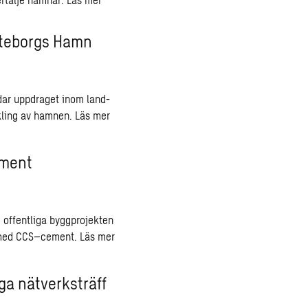
öteborgs Hamn
ar uppdraget inom land-
kling av hamnen.
Läs mer
ement
e offentliga byggprojekten
s med CCS–cement.
Läs mer
ga nätverksträff