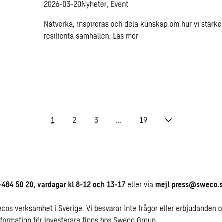
2026-03-20
Nyheter, Event
Nätverka, inspireras och dela kunskap om hur vi stärk
resilienta samhällen.
Läs mer
1
2
3
…
19
-484 50 20, vardagar kl 8-12 och 13-17
eller via
mejl
press@sweco.
wecos verksamhet i Sverige. Vi besvarar inte frågor eller erbjudan
ormation för investerare finns hos
Sweco Group
.