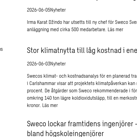
2026-06-05
Nyheter
Irma Karat Džindo har utsetts till ny chef för Sweco Sv
anläggning med cirka 500 medarbetare.
Läs mer
Stor klimatnytta till låg kostnad i en
2026-06-03
Nyheter
Swecos klimat- och kostnadsanalys för en planerad tra
i Carlshammar visar att projektets klimatpåverkan kan
procent. De åtgärder som Sweco rekommenderade i för
omkring 140 ton lägre koldioxidutsläpp, till en merkos
kronor.
Läs mer
Sweco lockar framtidens ingenjörer
bland högskoleingenjörer