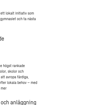
t lokalt initiativ som
a gymnasiet och ta nästa
de
de högst rankade
olor, skolor och
att avropa färdiga,
fter lokala behov – med
 mer
g och anläggning