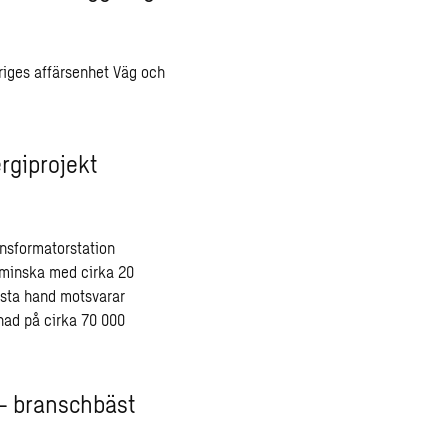
eriges affärsenhet Väg och
ergiprojekt
nsformatorstation
 minska med cirka 20
sta hand motsvarar
tnad på cirka 70 000
 – branschbäst