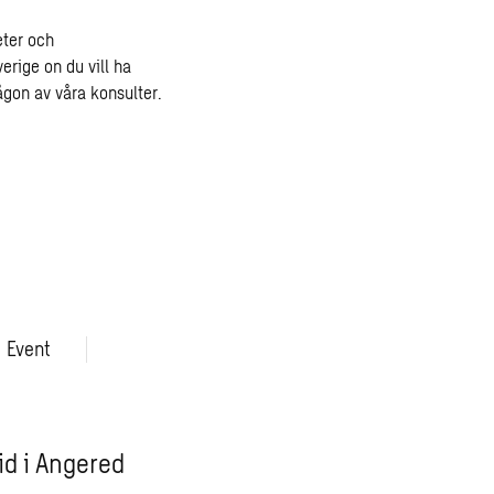
eter och
rige on du vill ha
ågon av våra konsulter.
Event
id i Angered