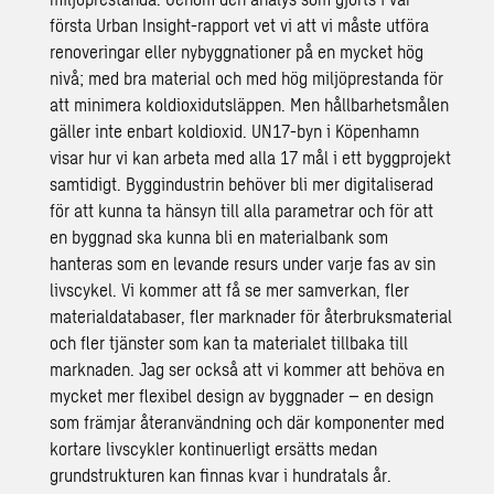
första Urban Insight-rapport vet vi att vi måste utföra
renoveringar eller nybyggnationer på en mycket hög
nivå; med bra material och med hög miljöprestanda för
att minimera koldioxidutsläppen. Men hållbarhetsmålen
gäller inte enbart koldioxid. UN17-byn i Köpenhamn
visar hur vi kan arbeta med alla 17 mål i ett byggprojekt
samtidigt. Byggindustrin behöver bli mer digitaliserad
för att kunna ta hänsyn till alla parametrar och för att
en byggnad ska kunna bli en materialbank som
hanteras som en levande resurs under varje fas av sin
livscykel. Vi kommer att få se mer samverkan, fler
materialdatabaser, fler marknader för återbruksmaterial
och fler tjänster som kan ta materialet tillbaka till
marknaden. Jag ser också att vi kommer att behöva en
mycket mer flexibel design av byggnader – en design
som främjar återanvändning och där komponenter med
kortare livscykler kontinuerligt ersätts medan
grundstrukturen kan finnas kvar i hundratals år.