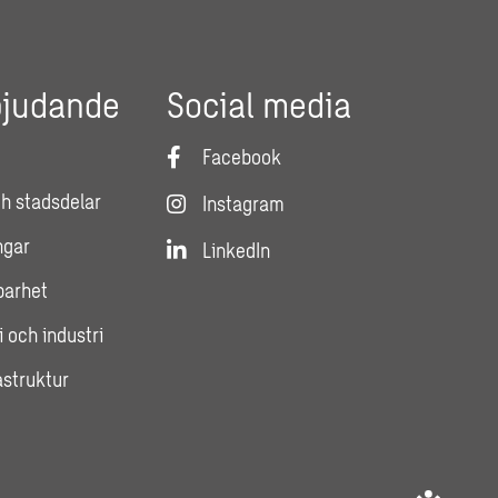
bjudande
Social media
Facebook
h stadsdelar
Instagram
ngar
LinkedIn
lbarhet
i och industri
astruktur