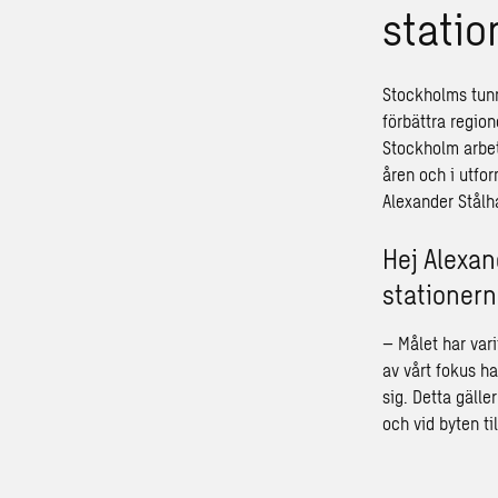
statio
Stockholms tun
förbättra regio
Stockholm arbet
åren och i utfor
Alexander Stålh
Hej Alexan
stationer
– Målet har var
av vårt fokus ha
sig. Detta gälle
och vid byten ti