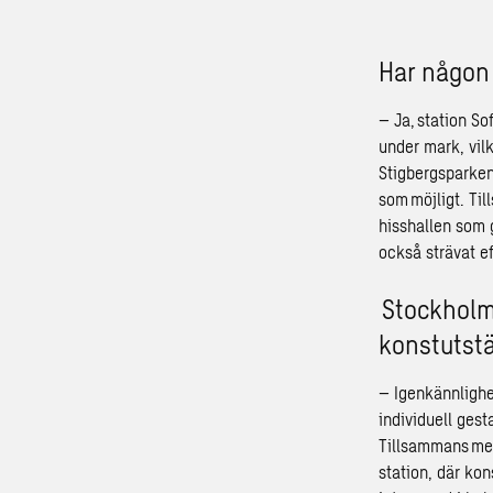
Har någon 
– Ja, station So
under mark, vilk
Stigbergsparken 
som möjligt. Ti
hisshallen som 
också strävat e
Stockholms
konstutstä
– Igenkännlighet
individuell gest
Tillsammans med
station, där ko