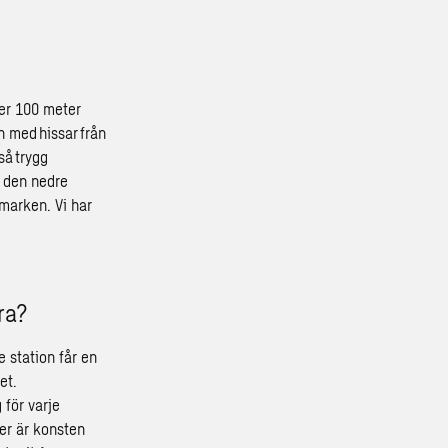
ger 100 meter
n med hissar från
så trygg
d den nedre
marken. Vi har
ra?
e station får en
et.
 för varje
er är konsten