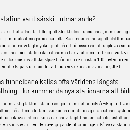
station varit särskilt utmanande?
fia är ett efterlängtat tillägg till Stockholms tunnelbana, men den lig
et gör förutsättningarna speciella. Resenärerna tar sig till plattforme
och där har vi lagt mycket jobb på att få hissresan att upplevas som 
llsammans med stationskonstnärerna har vi utformat ett konstverk vi
ger illusionen av att dagsljuset når ända ner nästan 100 meter under 
fter att skapa stora rum för att motverka känslan av instängdhet.
 tunnelbana kallas ofta världens längsta
llning. Hur kommer de nya stationerna att bid
 är en viktig faktor i stationsmiljöer men det är också viktigt att varj
altning så att man lättare ska kunna orientera sig i tunnelbanesystem
 respektive stations konstnär har vi tagit fram en helhetsgestaltning
nsten samspelar med den övergripande utformningen. På vissa station