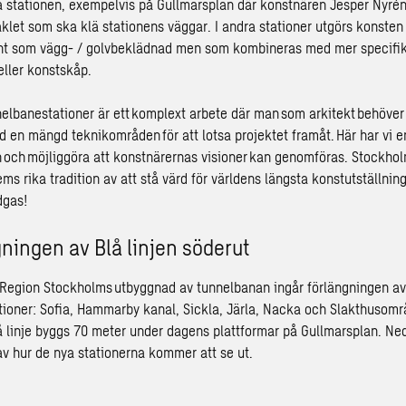
la stationen, exempelvis på Gullmarsplan där konstnären Jesper Nyrén
aklet som ska klä stationens väggar. I andra stationer utgörs konsten
nt som vägg- / golvbeklädnad men som kombineras med mer specifika
eller konstskåp.
nelbanestationer är ett komplext arbete där man som arkitekt behöver
en mängd teknikområden för att lotsa projektet framåt. Här har vi en v
n och möjliggöra att konstnärernas visioner kan genomföras.
Stockho
s rika tradition av att stå värd för världens längsta konstutställning 
dgas!
ningen av Blå linjen söderut
Region Stockholms utbyggnad av tunnelbanan ingår förlängningen av
ationer: Sofia, Hammarby kanal, Sickla, Järla, Nacka och Slakthusområ
lå linje byggs 70 meter under dagens plattformar på Gullmarsplan. Ned
av hur de nya stationerna kommer att se ut.