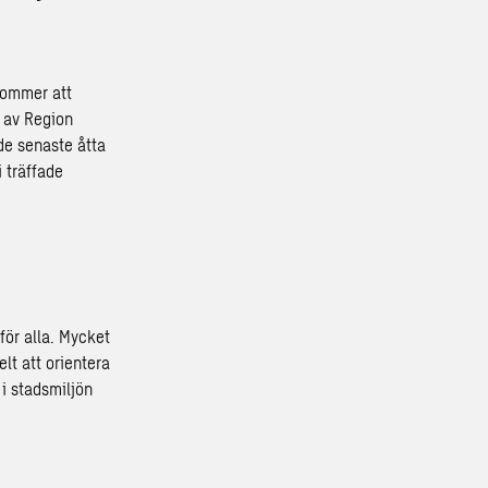
kommer att
g av Region
de senaste åtta
i träffade
för alla. Mycket
lt att orientera
 i stadsmiljön