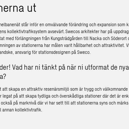
nerna ut
nelbanenät står inför en omvälvande förändring och expansion som 
nens kollektivtrafiksystem avsevärt. Swecos arkitekter har på uppdra
at med förlängningen från Kungsträdgården till Nacka och Söderort 
mningen av stationerna har målen varit hållbarhet och attraktivitet. V
andske, ansvarig för stationsdesignen på Sweco.
der! Vad har ni tänkt på när ni utformat de nya
na?
it att skapa en attraktiv resenärsmiljö som är trygg och välkomnande 
r legat på att skapa tydliga och överskådliga stationer där det är enke
r också på marknivå där vi har sett till att stationerna syns och märks
ll annan kollektivtrafik.