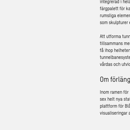
integrerad i he
färgpalett för k
rumsliga eleme
som skulpturer 
Att utforma tun
tillsammans med 
få ihop helhete
tunnelbanesystem
vårdas och utvi
Om förläng
Inom ramen för 
sex helt nya st
plattform för B
visualiseringar 