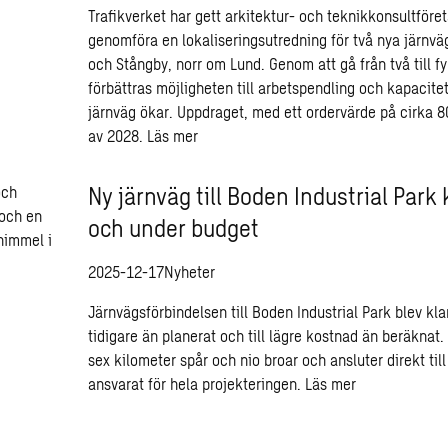
Trafikverket har gett arkitektur- och teknikkonsultföre
genomföra en lokaliseringsutredning för två nya järnv
och Stångby, norr om Lund. Genom att gå från två till f
förbättras möjligheten till arbetspendling och kapacite
järnväg ökar. Uppdraget, med ett ordervärde på cirka 80
av 2028.
Läs mer
Ny järnväg till Boden Industrial Park 
och under budget
2025-12-17
Nyheter
Järnvägsförbindelsen till Boden Industrial Park blev k
tidigare än planerat och till lägre kostnad än beräknat
sex kilometer spår och nio broar och ansluter direkt t
ansvarat för hela projekteringen.
Läs mer