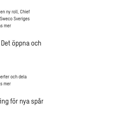
en ny roll, Chief
i Sweco Sveriges
äs mer
: Det öppna och
erter och dela
äs mer
ng för nya spår