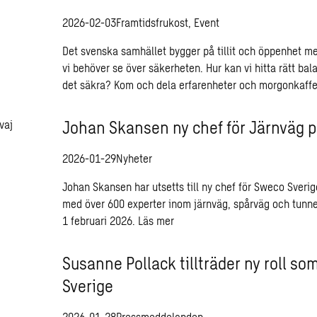
2026-02-03
Framtidsfrukost, Event
Det svenska samhället bygger på tillit och öppenhet men
vi behöver se över säkerheten. Hur kan vi hitta rätt ba
det säkra? Kom och dela erfarenheter och morgonkaff
Johan Skansen ny chef för Järnväg 
2026-01-29
Nyheter
Johan Skansen har utsetts till ny chef för Sweco Sveri
med över 600 experter inom järnväg, spårväg och tunnel
1 februari 2026.
Läs mer
Susanne Pollack tillträder ny roll so
Sverige
2026-01-28
Pressmeddelanden