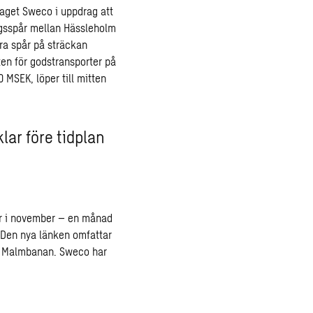
taget Sweco i uppdrag att
ägsspår mellan Hässleholm
yra spår på sträckan
ten för godstransporter på
 MSEK, löper till mitten
klar före tidplan
lar i november – en månad
. Den nya länken omfattar
ill Malmbanan. Sweco har