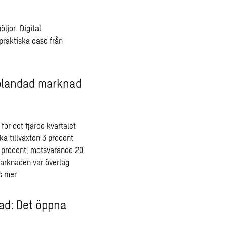
ljor. Digital
praktiska case från
n blandad marknad
ör det fjärde kvartalet
a tillväxten 3 procent
7 procent, motsvarande 20
Marknaden var överlag
s mer
tad: Det öppna