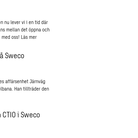
 nu lever vi i en tid där
lans mellan det öppna och
e med oss!
Läs mer
på Sweco
ges affärsenhet Järnväg
bana. Han tillträder den
m CTIO i Sweco