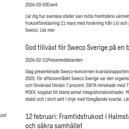
2026-03-03
Event
Lär dig hur svenska städer kan möta framtidens värmebö
frukostföreläsning 11 mars med forskning från LiU och 
Sweco.
Läs mer
God tillväxt för Sweco Sverige på e
2026-02-11
Pressmeddelanden
Idag presenterade Sweco-koncernen kvartalsrapporten f
2025. För affärsområdet Sweco Sverige var den organisk
och förvärvad tillväxt 7 procent. EBITA minskade med 
MSEK, kopplat till bland annat integrationskostnader. 
stabil och i stort sett i linje med föregående kvartal.
Lä
12 februari: Framtidsfrukost i Halms
och säkra samhället