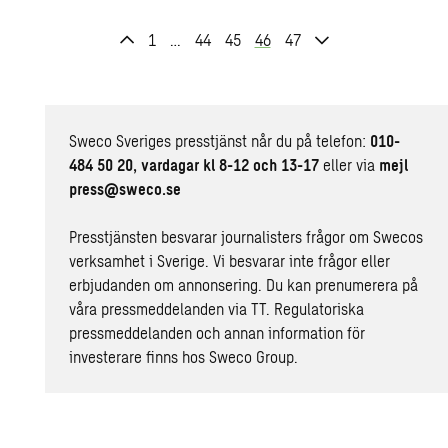
1
…
44
45
46
47
Sweco Sveriges presstjänst når du på telefon:
010-
484 50 20, vardagar kl 8-12 och 13-17
eller via
mejl
press@sweco.se
Presstjänsten besvarar journalisters frågor om Swecos
verksamhet i Sverige. Vi besvarar inte frågor eller
erbjudanden om annonsering. Du kan prenumerera på
våra pressmeddelanden
via TT
. Regulatoriska
pressmeddelanden och annan information för
investerare finns hos
Sweco Group
.