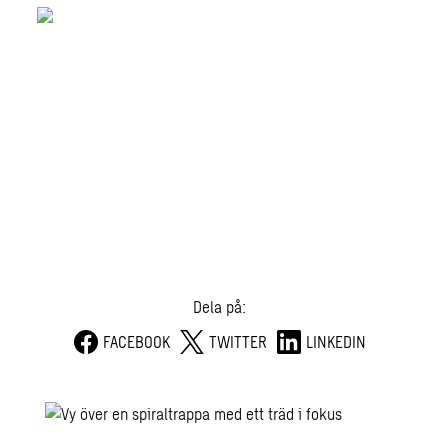
4
%
av jordens yta är städer
55
%
av jordens befolkning bor i städer
75
%
av naturresurserna konsumeras i städer
Dela på:
FACEBOOK
TWITTER
LINKEDIN