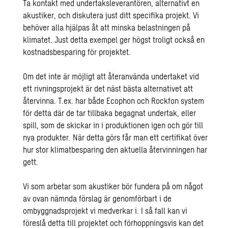
Ta kontakt med undertaksleverantören, alternativt en
akustiker, och diskutera just ditt specifika projekt. Vi
behöver alla hjälpas åt att minska belastningen på
klimatet. Just detta exempel ger högst troligt också en
kostnadsbesparing för projektet.
Om det inte är möjligt att återanvända undertaket vid
ett rivningsprojekt är det näst bästa alternativet att
återvinna. T.ex. har både Ecophon och Rockfon system
för detta där de tar tillbaka begagnat undertak, eller
spill, som de skickar in i produktionen igen och gör till
nya produkter. När detta görs får man ett certifikat över
hur stor klimatbesparing den aktuella återvinningen har
gett.
Vi som arbetar som akustiker bör fundera på om något
av ovan nämnda förslag är genomförbart i de
ombyggnadsprojekt vi medverkar i. I så fall kan vi
föreslå detta till projektet och förhoppningsvis kan det