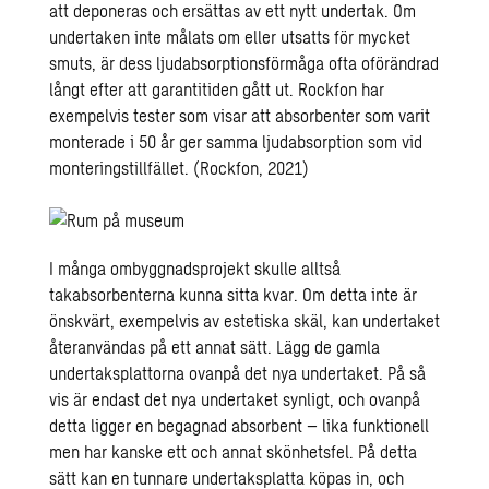
att deponeras och ersättas av ett nytt undertak. Om
undertaken inte målats om eller utsatts för mycket
smuts, är dess ljudabsorptionsförmåga ofta oförändrad
långt efter att garantitiden gått ut. Rockfon har
exempelvis tester som visar att absorbenter som varit
monterade i 50 år ger samma ljudabsorption som vid
monteringstillfället. (Rockfon, 2021)
I många ombyggnadsprojekt skulle alltså
takabsorbenterna kunna sitta kvar. Om detta inte är
önskvärt, exempelvis av estetiska skäl, kan undertaket
återanvändas på ett annat sätt. Lägg de gamla
undertaksplattorna ovanpå det nya undertaket. På så
vis är endast det nya undertaket synligt, och ovanpå
detta ligger en begagnad absorbent – lika funktionell
men har kanske ett och annat skönhetsfel. På detta
sätt kan en tunnare undertaksplatta köpas in, och