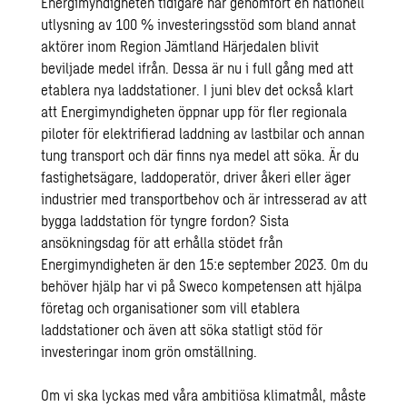
Energimyndigheten tidigare har genomfört en nationell
utlysning av 100 % investeringsstöd som bland annat
aktörer inom Region Jämtland Härjedalen blivit
beviljade medel ifrån. Dessa är nu i full gång med att
etablera nya laddstationer. I juni blev det också klart
att Energimyndigheten öppnar upp för fler regionala
piloter för elektrifierad laddning av lastbilar och annan
tung transport och där finns nya medel att söka. Är du
fastighetsägare, laddoperatör, driver åkeri eller äger
industrier med transportbehov och är intresserad av att
bygga laddstation för tyngre fordon? Sista
ansökningsdag för att erhålla stödet från
Energimyndigheten är den 15:e september 2023. Om du
behöver hjälp har vi på Sweco kompetensen att hjälpa
företag och organisationer som vill etablera
laddstationer och även att söka statligt stöd för
investeringar inom grön omställning.
Om vi ska lyckas med våra ambitiösa klimatmål, måste