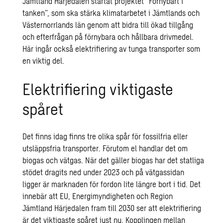
Jämtland Härjedalen startat projektet ”Förnybart i
tanken”, som ska stärka klimatarbetet i Jämtlands och
Västernorrlands län genom att bidra till ökad tillgång
och efterfrågan på förnybara och hållbara drivmedel.
Här ingår också elektrifiering av tunga transporter som
en viktig del.
Elektrifiering viktigaste
spåret
Det finns idag finns tre olika spår för fossilfria eller
utsläppsfria transporter. Förutom el handlar det om
biogas och vätgas. När det gäller biogas har det statliga
stödet dragits ned under 2023 och på vätgassidan
ligger är marknaden för fordon lite längre bort i tid. Det
innebär att EU, Energimyndigheten och Region
Jämtland Härjedalen fram till 2030 ser att elektrifiering
är det viktigaste spåret just nu. Kopplingen mellan