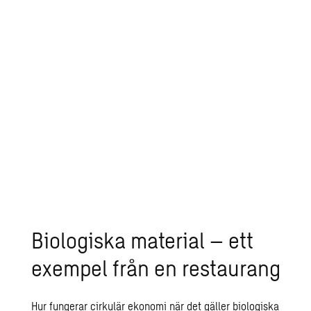
Förenklat kan cirkulär ekonomi
översättas till att bevara så mycket som
möjligt av en produkts värde så länge
som möjligt. Att bevara värdet innebär att
i största mån undvika att något blir avfall
eller återvinns, och i stället fortsätta att
använda produktens funktion så långt det
går.
Biologiska material – ett
exempel från en restaurang
Hur fungerar cirkulär ekonomi när det gäller biologiska