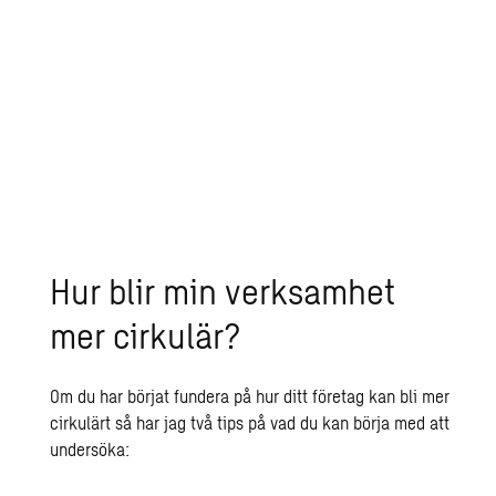
Kan ditt avfall komma till nytta på ett
annat sätt eller i någons annan
verksamhet? Möjligheterna till cirkulära
förbättringar är många och kan se ut på
många olika sätt.
Hur blir min verksamhet
mer cirkulär?
Om du har börjat fundera på hur ditt företag kan bli mer
cirkulärt så har jag två tips på vad du kan börja med att
undersöka: