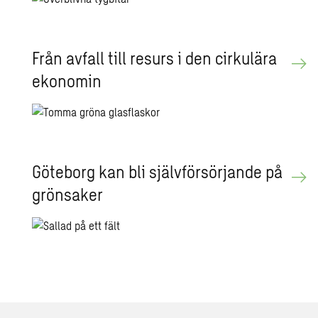
Från av­fall till re­surs i den cir­ku­lä­ra
eko­no­min
Gö­te­borg kan bli själv­för­sör­jan­de på
grön­sa­ker