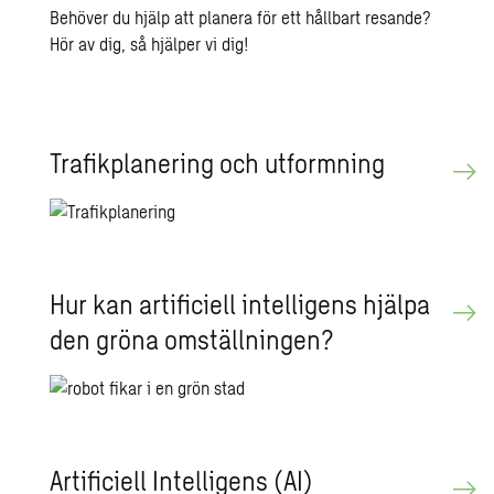
Behöver du hjälp att planera för ett hållbart resande?
Hör av dig, så hjälper vi dig!
Tra­fik­pla­ne­ring och ut­form­ning
Hur kan ar­ti­fi­ci­ell in­tel­li­gens hjäl­pa
den gröna om­ställ­ning­en?
Ar­ti­fi­ci­ell In­tel­li­gens (AI)