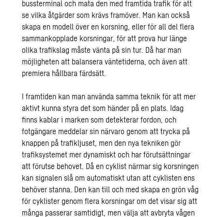
bussterminal och mata den med framtida trafik för att
se vilka åtgärder som krävs framöver. Man kan också
skapa en modell över en korsning, eller för all del flera
sammankopplade korsningar, för att prova hur länge
olika trafikslag måste vänta på sin tur. Då har man
möjligheten att balansera väntetiderna, och även att
premiera hållbara färdsätt.
I framtiden kan man använda samma teknik för att mer
aktivt kunna styra det som händer på en plats. Idag
finns kablar i marken som detekterar fordon, och
fotgängare meddelar sin närvaro genom att trycka på
knappen på trafikljuset, men den nya tekniken gör
trafiksystemet mer dynamiskt och har förutsättningar
att förutse behovet. Då en cyklist närmar sig korsningen
kan signalen slå om automatiskt utan att cyklisten ens
behöver stanna. Den kan till och med skapa en grön våg
för cyklister genom flera korsningar om det visar sig att
många passerar samtidigt, men välja att avbryta vågen