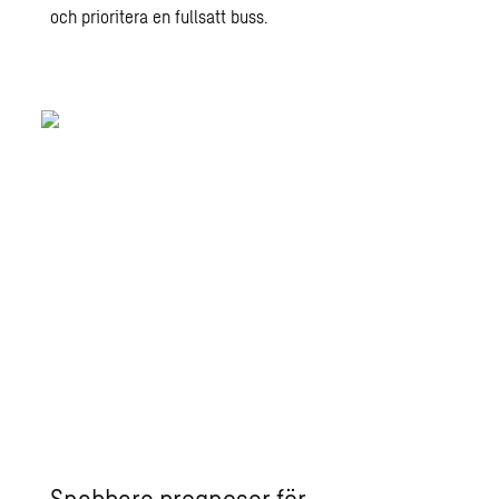
och prioritera en fullsatt buss.
Då en cyklist närmar sig korsningen kan
signalen slå om automatiskt utan att
cyklisten ens behöver stanna. Den kan
till och med skapa en grön våg för
cyklister genom flera korsningar om det
visar sig att många passerar samtidigt.
Snabbare prognoser för