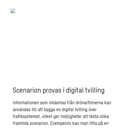
Med hjälp av en film kan AI, genom det
som kallas computer vision, identifiera
om det är en cykel, en mopedist eller en
fotgängare som rör sig framför kameran.
Scenarion provas i digital tvilling
Informationen som inhämtas från drönarfilmerna kan
användas till att bygga en digital tvilling över
trafiksystemet, vilket ger möjligheter att testa olika
framtida scenarion. Exempelvis kan man titta på en