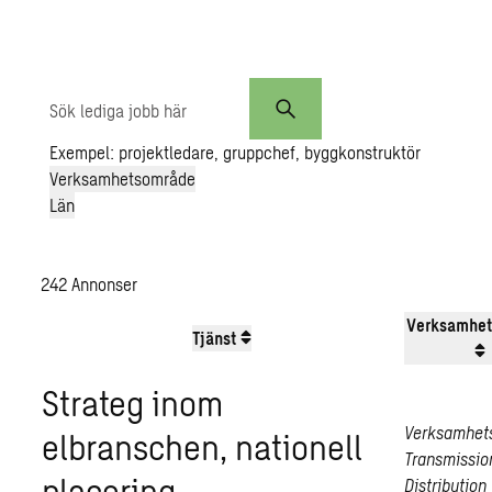
Sök
lediga
jobb
Exempel: projektledare, gruppchef, byggkonstruktör
här
Verksamhetsområde
Län
242
Annonser
Verksamhe
Tjänst
Strateg inom
Verksamhet
elbranschen, nationell
Transmissio
placering
Distribution