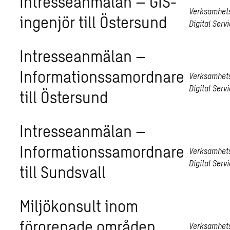
Intresseanmälan – GIS-
Verksamhet
ingenjör till Östersund
Digital Serv
Intresseanmälan –
Informationssamordnare
Verksamhet
Digital Serv
till Östersund
Intresseanmälan –
Informationssamordnare
Verksamhet
Digital Serv
till Sundsvall
Miljökonsult inom
förorenade områden,
Verksamhet