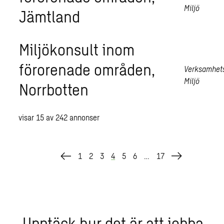
Miljö
Jämtland
Miljökonsult inom
förorenade områden,
Verksamhet
Miljö
Norrbotten
visar
15
av
242
annonser
1
2
3
4
5
6
…
17
Upp­täck hur det är att jobba