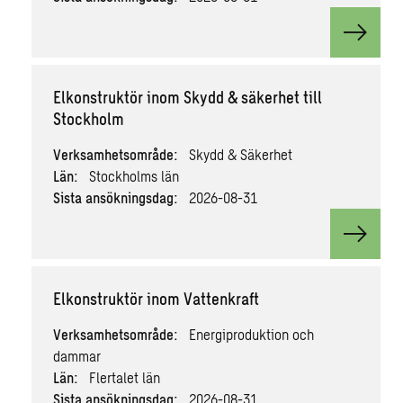
View v
Elkonstruktör inom Skydd & säkerhet till
Stockholm
Verksamhetsområde:
Skydd & Säkerhet
Län:
Stockholms län
Sista ansökningsdag:
2026-08-31
View v
Elkonstruktör inom Vattenkraft
Verksamhetsområde:
Energiproduktion och
dammar
Län:
Flertalet län
Sista ansökningsdag:
2026-08-31