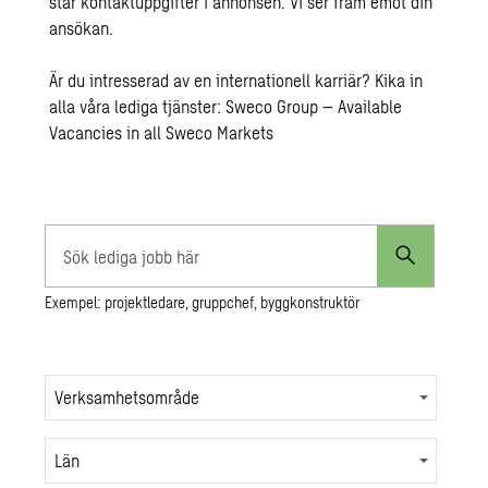
står kontaktuppgifter i annonsen. Vi ser fram emot din
ansökan.
Är du intresserad av en internationell karriär? Kika in
alla våra lediga tjänster:
Sweco Group – Available
Vacancies in all Sweco Markets
Sök
lediga
Exempel: projektledare, gruppchef, byggkonstruktör
jobb
här
Verksamhetsområde
Län