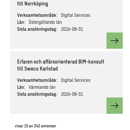
till Norrköping
Verksamhetsområde:
Digital Services
Län:
Östergötlands län
Sista ansökningsdag:
2026-08-31
View va
Erfaren och affärsorienterad BIM-konsult
till Sweco Karlstad
Verksamhetsområde:
Digital Services
Län:
Värmlands län
Sista ansökningsdag:
2026-08-31
View va
visar
15
av
242
annonser