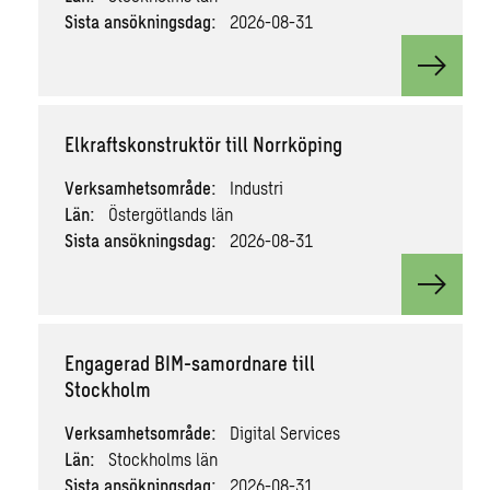
Sista ansökningsdag:
2026-08-31
View va
Elkraftskonstruktör till Norrköping
Verksamhetsområde:
Industri
Län:
Östergötlands län
Sista ansökningsdag:
2026-08-31
View va
Engagerad BIM-samordnare till
Stockholm
Verksamhetsområde:
Digital Services
Län:
Stockholms län
Sista ansökningsdag:
2026-08-31