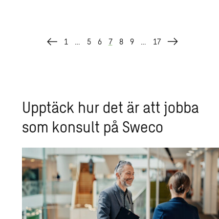
1
…
5
6
7
8
9
…
17
Upp­täck hur det är att jobba
som kon­sult på Sweco