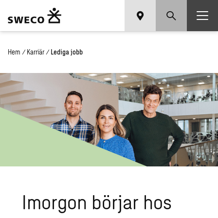
Hem
/
Karriär
/
Lediga jobb
Imor­gon bör­jar hos