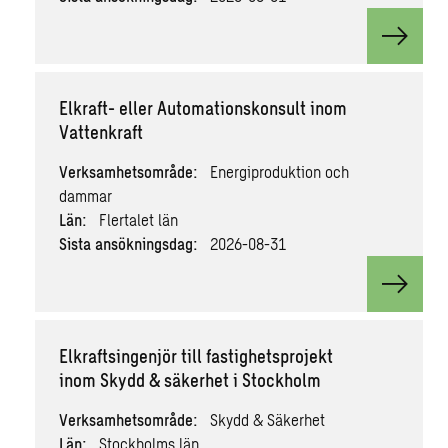
View v
Elkraft- eller Automationskonsult inom
Vattenkraft
Verksamhetsområde:
Energiproduktion och
dammar
Län:
Flertalet län
Sista ansökningsdag:
2026-08-31
View v
Elkraftsingenjör till fastighetsprojekt
inom Skydd & säkerhet i Stockholm
Verksamhetsområde:
Skydd & Säkerhet
Län:
Stockholms län