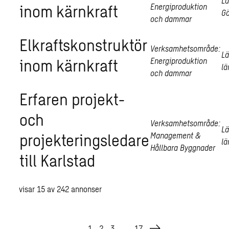
Lä
inom kärnkraft
Energiproduktion
Gö
och dammar
Elkraftskonstruktör
Verksamhetsområde:
Lä
inom kärnkraft
Energiproduktion
lä
och dammar
Erfaren projekt-
och
Verksamhetsområde:
Lä
projekteringsledare
Management &
lä
Hållbara Byggnader
till Karlstad
visar
15
av
242
annonser
1
2
3
…
17