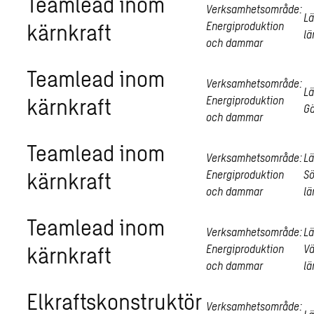
Teamlead inom
Verksamhetsområde:
Lä
kärnkraft
Energiproduktion
lä
och dammar
Teamlead inom
Verksamhetsområde:
Lä
kärnkraft
Energiproduktion
Gä
och dammar
Teamlead inom
Verksamhetsområde:
Lä
kärnkraft
Energiproduktion
S
och dammar
lä
Teamlead inom
Verksamhetsområde:
Lä
kärnkraft
Energiproduktion
V
och dammar
lä
Elkraftskonstruktör
Verksamhetsområde: