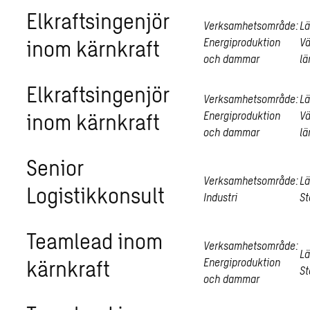
Elkraftsingenjör
Verksamhetsområde:
Lä
inom kärnkraft
Energiproduktion
V
och dammar
lä
Elkraftsingenjör
Verksamhetsområde:
Lä
inom kärnkraft
Energiproduktion
V
och dammar
lä
Senior
Verksamhetsområde:
Lä
Logistikkonsult
Industri
St
Teamlead inom
Verksamhetsområde:
Lä
kärnkraft
Energiproduktion
St
och dammar