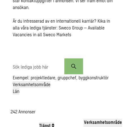
står kontaktuppgifter i annonsen. Vi ser fram emot din
ansökan.
Är du intresserad av en internationell karriär? Kika in
alla våra lediga tjänster:
Sweco Group – Available
Vacancies in all Sweco Markets
Sök
lediga
jobb
Exempel: projektledare, gruppchef, byggkonstruktör
här
Verksamhetsområde
Län
242
Annonser
Verksamhetsområde
Tjänst