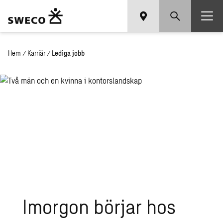
Hem
/
Karriär
/
Lediga jobb
Imor­gon bör­jar hos