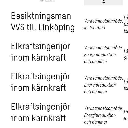
Besiktningsman
Lä
Verksamhetsområde:
VVS till Linköping
Ös
Installation
lä
Elkraftsingenjör
Verksamhetsområde:
Lä
inom kärnkraft
Energiproduktion
St
och dammar
Elkraftsingenjör
Verksamhetsområde:
Lä
inom kärnkraft
Energiproduktion
lä
och dammar
Elkraftsingenjör
Verksamhetsområde:
Lä
inom kärnkraft
Energiproduktion
Gä
och dammar