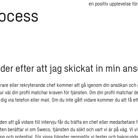
en positiv upplevelse fö
rocess
der efter att jag skickat in min an
erare eller rekryterande chef kommer att gå igenom din ansökan och 
 väl din profil matchar kraven för tjänsten. Om din profil matchar det
dig via telefon eller mail. Om du inte gått vidare kommer du att få e
den att gå vidare till intervju får du träffa en chef eller medarbetare
en berättar vi om Sweco, tjänsten du sökt och vart vi är på väg. Vi v
ing och potential. För vissa tjänster genomför vi tester och bakgrunds