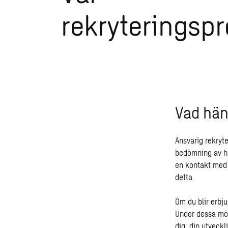
rekryteringsp
Vad hän
Ansvarig rekryt
bedömning av hur
en kontakt med 
detta.
Om du blir erbju
Under dessa möt
dig, din utveckl