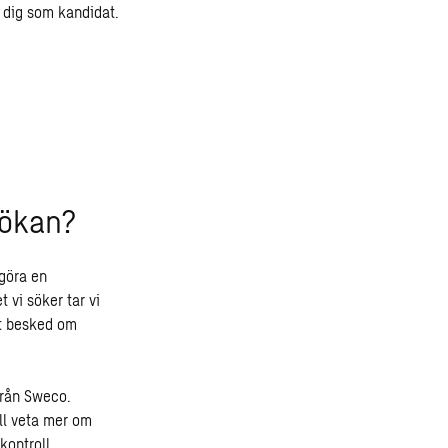
r dig som kandidat.
sökan?
göra en
 vi söker tar vi
tt besked om
 från Sweco.
ill veta mer om
kontroll.