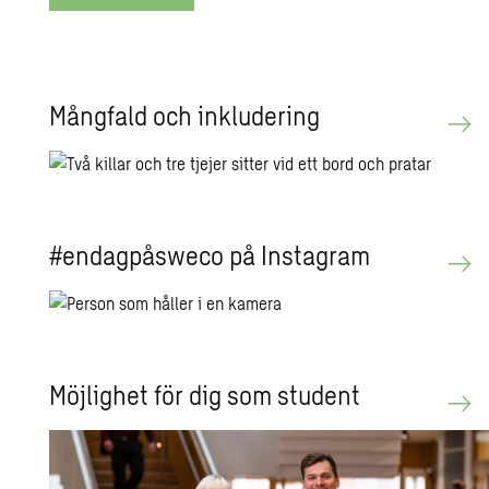
Mång­fald och in­klu­de­ring
#en­dag­påswe­co på In­stagram
Möj­lig­het för dig som stu­dent