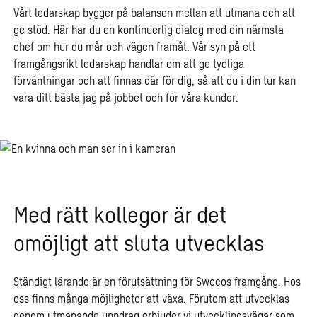
Vårt ledarskap
bygger på
balansen mellan att utmana och
att
ge stöd
.
Här har du
en kontinuerlig dialog med din närmsta
chef om hur du mår och vägen framåt. Vår syn på ett
framgångsrikt ledarskap handlar om att
ge tydliga
förvänt
n
ingar och
att
finnas där för dig, så att du i din tur kan
vara ditt bästa jag på jobbet och för våra kunder.
Med rätt kollegor är det
omöjligt att sluta utvecklas
Ständigt lärande är en förutsättning för Swecos framgång. Hos
oss finns många möjligheter att växa. Förutom att utvecklas
genom utmanande uppdrag erbjuder vi utvecklingsvägar som