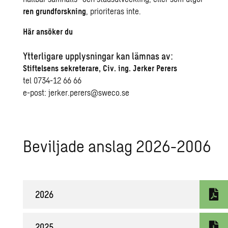
ren grundforskning
, prioriteras inte.
Här ansöker du
Ytterligare upplysningar kan lämnas av:
Stiftelsens sekreterare, Civ. ing. Jerker Perers
tel 0734-12 66 66
e-post:
jerker.perers@sweco.se
Be­vil­ja­de an­slag 2026-2006
2026
2025