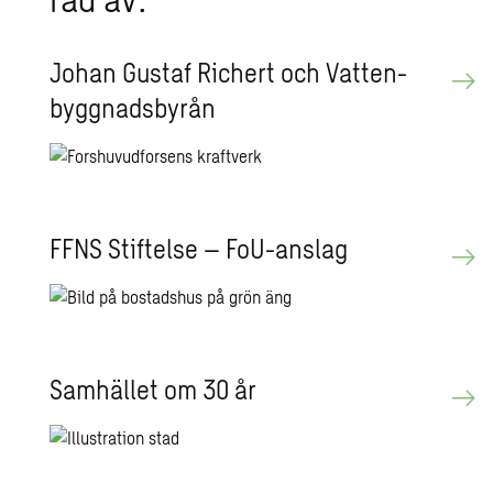
Johan Gustaf Richert och Vat­ten­
bygg­nads­by­rån
FFNS Stif­tel­se – FoU-an­slag
Sam­häl­let om 30 år