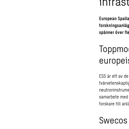
infras
European Spalla
forskningsanläg
spänner över fl
Toppmod
europei
ESS är ett av d
tvärvetenskapli
neutroninstrume
samarbete med 
forskare till an
Swecos 