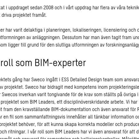
at i uppdraget sedan 2008 och i vårt uppdrag har flera av våra tekni
t driva projektet framåt.
r har varit delaktiga i planeringen, lokaliseringen, licensiering och 
utformningen av anläggningen. Dessutom har man även tagit fram unde
som ligger till grund för den slutliga utformningen av forskningsanlä
roll som BIM-experter
ektets gång har Sweco ingått i ESS Detailed Design team som ansvara
av projektet. Sweco har bidragit med kompetens inom projekteringsl
Swecos inverkan varit tongivande för de krav som ställts på övriga i 
i projektet som BIM Leaders, ett disciplinöverskridande arbete. Vi har 
t fram den kravställande BIM-dokumentation och även ansvarat för Re
är en fil som sammanfattningsvis innehåller all tänkbar information oc
i projektet behöver, för att kunna skapa korrekta modeller och produc
h ritningar. I vår roll som BIM Leaders har vi även ansvarat för att d
framåt och ansvarat för samordning och kollisionskontroller. Målsättn