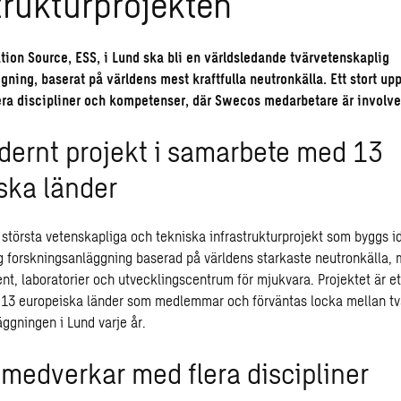
trukturprojekten
tion Source, ESS, i Lund ska bli en världsledande tvärvetenskaplig
gning, baserat på världens mest kraftfulla neutronkälla. Ett stort u
era discipliner och kompetenser, där Swecos medarbetare är involve
ernt projekt i samarbete med 13
ska länder
e största vetenskapliga och tekniska infrastrukturprojekt som byggs i
g forskningsanläggning baserad på världens starkaste neutronkälla
nt, laboratorier och utvecklingscentrum för mjukvara. Projektet är e
13 europeiska länder som medlemmar och förväntas locka mellan två
läggningen i Lund varje år.
medverkar med flera discipliner