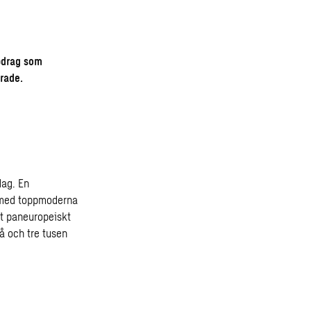
ppdrag som
rade.
dag. En
, med toppmoderna
tt paneuropeiskt
 och tre tusen