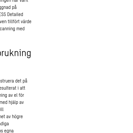
yggnad på
ESS Detailed
en tillfört värde
 scanning med
brukning
struera det på
sulterat i att
ing av el för
 med hjälp av
ll
net av högre
adiga
ns egna