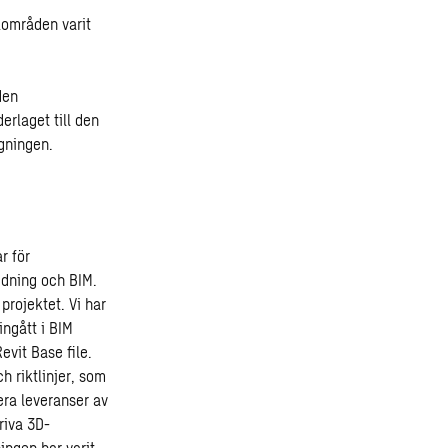
kområden varit
den
rlaget till den
ggningen.
r för
edning och BIM.
projektet. Vi har
ingått i BIM
vit Base file.
h riktlinjer, som
era leveranser av
riva 3D-
ingen har varit