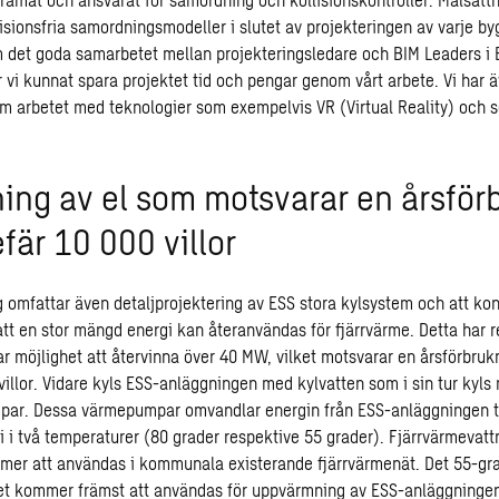
lisionsfria samordningsmodeller i slutet av projekteringen av varje b
det goda samarbetet mellan projekteringsledare och BIM Leaders i 
vi kunnat spara projektet tid och pengar genom vårt arbete. Vi har äv
om arbetet med teknologier som exempelvis VR (Virtual Reality) och
ning av el som motsvarar en årsför
fär 10 000 villor
omfattar även detaljprojektering av ESS stora kylsystem och att kon
att en stor mängd energi kan återanvändas för fjärrvärme. Detta har re
r möjlighet att återvinna över 40 MW, vilket motsvarar en årsförbrukn
villor. Vidare kyls ESS-anläggningen med kylvatten som i sin tur kyls
par. Dessa värmepumpar omvandlar energin från ESS-anläggningen ti
i i två temperaturer (80 grader respektive 55 grader). Fjärrvärmevatt
er att användas i kommunala existerande fjärrvärmenät. Det 55-gr
net kommer främst att användas för uppvärmning av ESS-anläggninge