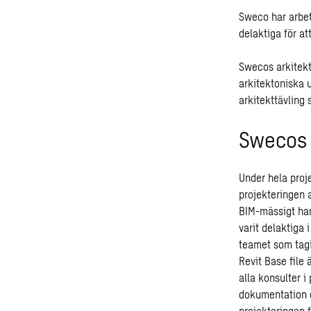
Sweco har arbet
delaktiga för at
Swecos arkitekte
arkitektoniska 
arkitekttävling 
Swecos 
Under hela proj
projekteringen 
BIM-mässigt har 
varit delaktiga 
teamet som tagi
Revit Base file 
alla konsulter 
dokumentation oc
projekteringen 