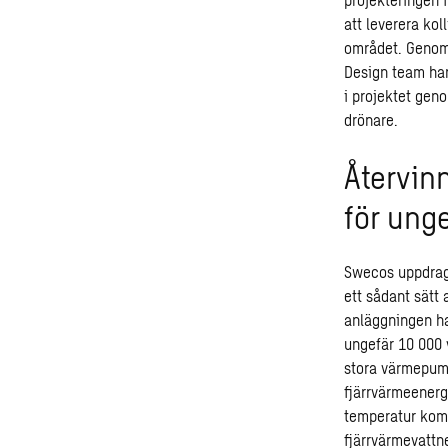
att leverera kol
området. Genom 
Design team har 
i projektet gen
drönare.
Återvin
för unge
Swecos uppdrag 
ett sådant sätt 
anläggningen ha
ungefär 10 000 
stora värmepum
fjärrvärmeenerg
temperatur komm
fjärrvärmevatt