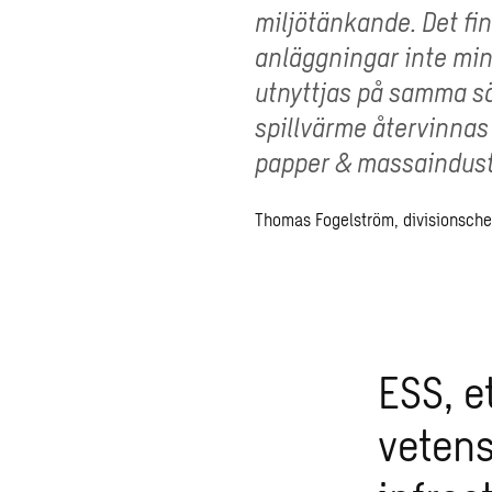
miljötänkande. Det fi
anläggningar inte min
utnyttjas på samma sät
spillvärme återvinnas
papper & massaindust
Thomas Fogelström, divisionschef
ESS, e
vetens