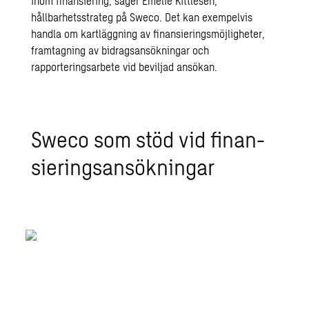
inom finansiering, säger Emelie Kittlesen,
hållbarhetsstrateg på Sweco. Det kan exempelvis
handla om kartläggning av finansieringsmöjligheter,
framtagning av bidragsansökningar och
rapporteringsarbete vid beviljad ansökan.
Sweco som stöd vid fi­nan­
sie­rings­an­sök­ning­ar
17
års
erfarenhet av hållbar finansiering har Sweco
71
%