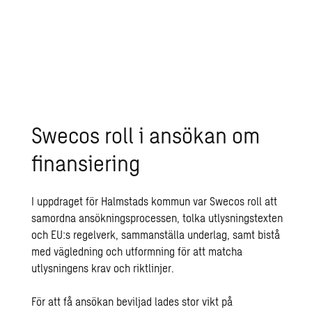
av Swecos kunder får extern finansiering beviljad
12
milj EUR
får Halmstads kommun av CEF
Swecos roll i ansökan om
finansiering
I uppdraget för Halmstads kommun var Swecos roll att
samordna ansökningsprocessen, tolka utlysningstexten
och EU:s regelverk, sammanställa underlag, samt bistå
med vägledning och utformning för att matcha
utlysningens krav och riktlinjer.
För att få ansökan beviljad lades stor vikt på