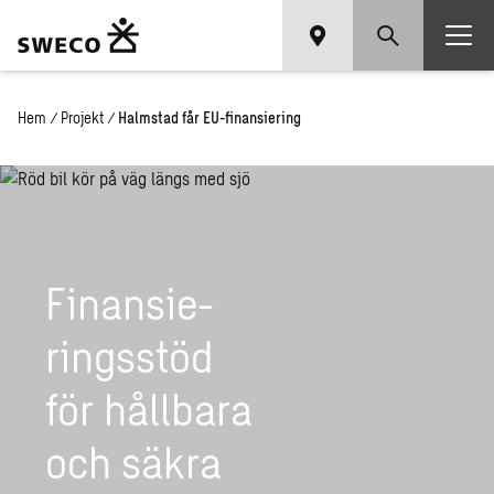
Hem
/
Projekt
/
Halmstad får EU-finansiering
Fi­nan­sie­
rings­stöd
för håll­ba­ra
och säkra