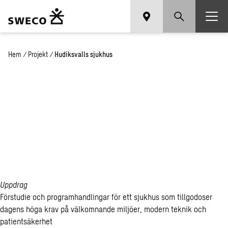
Hem
/
Projekt
/
Hudiksvalls sjukhus
Hu­diksvalls
sjuk­hus,
Hu­diksvall
Uppdrag
Förstudie och programhandlingar för ett sjukhus som tillgodoser
dagens höga krav på välkomnande miljöer, modern teknik och
patientsäkerhet