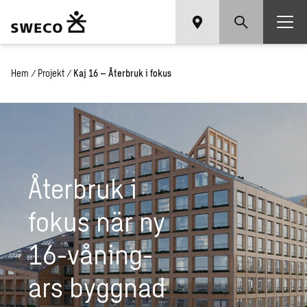
Hem
/
Projekt
/
Kaj 16 – Återbruk i fokus
Åter­bruk i
fokus när ny
16-vå­ning­
ars bygg­nad