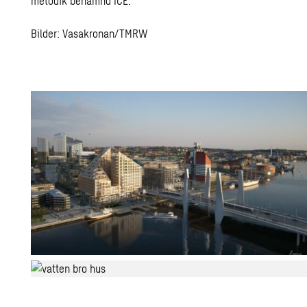
metodik benämnd ICE.
Bilder: Vasakronan/TMRW