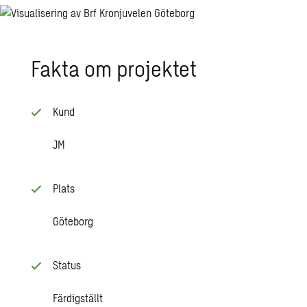
Fakta om pro­jek­tet
Kund
JM
Plats
Göteborg
Status
Färdigställt