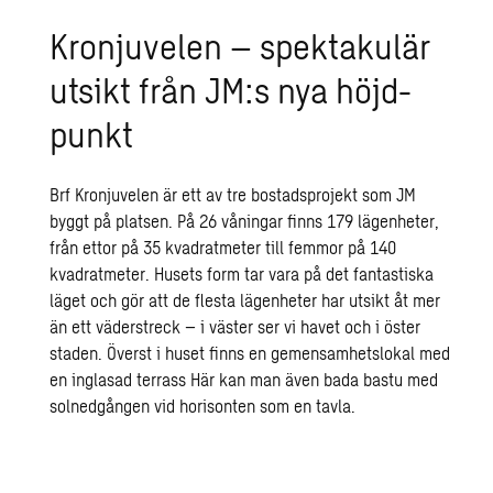
Kron­ju­ve­len – spek­ta­ku­lär
ut­sikt från JM:s nya höjd­
punkt
Brf Kronjuvelen är ett av tre bostadsprojekt som JM
byggt på platsen. På 26 våningar finns 179 lägenheter,
från ettor på 35 kvadratmeter till femmor på 140
kvadratmeter. Husets form tar vara på det fantastiska
läget och gör att de flesta lägenheter har utsikt åt mer
än ett väderstreck – i väster ser vi havet och i öster
staden. Överst i huset finns en gemensamhetslokal med
en inglasad terrass Här kan man även bada bastu med
solnedgången vid horisonten som en tavla.