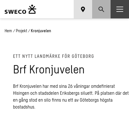
Hem
/
Projekt
/
Kronjuvelen
ETT NYTT LAND­MÄR­KE FÖR GÖ­TE­BORG
Brf Kron­ju­ve­len
Brf Kronjuvelen har med sina 26 våningar omdefinierat
Hisingen och stadsdelen Eriksbergs siluett. På platsen där det
en gång stod en silo finns nu ett av Göteborgs högsta
bostadshus.