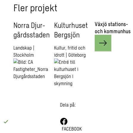
Fler pro­jekt
Norra Djur­
Kul­tur­hu­set
Växjö sta­tions-
och kom­mun­hus
gårds­sta­den
Berg­sjön
Landskap
|
Kultur, fritid och
Stockholm
idrott
|
Göteborg
Dela på:
FACEBOOK