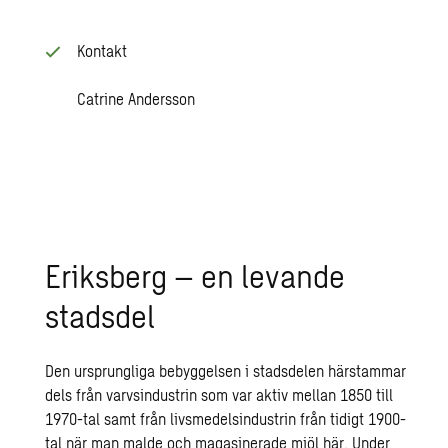
Kontakt
Catrine Andersson
Er­iks­berg – en le­van­de
stads­del
Den ursprungliga bebyggelsen i stadsdelen härstammar
dels från varvsindustrin som var aktiv mellan 1850 till
1970-tal samt från livsmedelsindustrin från tidigt 1900-
tal när man malde och magasinerade mjöl här. Under