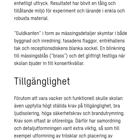
enhetligt uttryck. Resultatet har blivit en tålig och
tillåtande miljö för experiment och lärande i enkla och
robusta material.
”Guldkanten” i form av mässingsdetaljer skymtar i både
byggnad och inredning; fasadens flaggor, entréhallens
tak och receptionsdiskens blanka sockel. En blinkning
till mässingsblås (”brass”) och det glittrigt festliga när
skolan bjuder in till konsertkvällar.
Tillgänglighet
Förutom att vara vacker och funktionell skulle skolan
även uppfylla högt ställda krav på tillgänglighet, bra
ljudisolering, höga säkerhetskrav och brandutrymning.
Krav som oftast är oförenliga. Därför har samordning
och detaljutformningen varit extra viktig, så som till
exempel utformning av trösklar och placering av