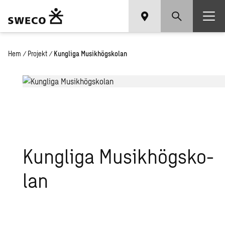
Hem
/
Projekt
/
Kungliga Musikhögskolan
Kung­li­ga Mu­sik­hög­sko­
lan