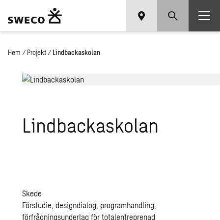
Hem
/
Projekt
/
Lindbackaskolan
Lind­bac­kasko­lan
Skede
Förstudie, designdialog, programhandling,
förfrågningsunderlag för totalentreprenad