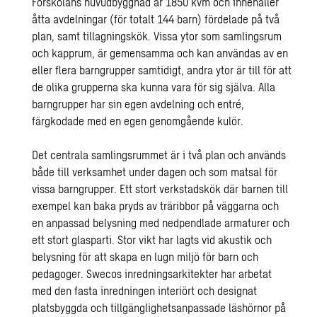
Förskolans huvudbyggnad är 1850 kvm och innehåller
åtta avdelningar (för totalt 144 barn) fördelade på två
plan, samt tillagningskök. Vissa ytor som samlingsrum
och kapprum, är gemensamma och kan användas av en
eller flera barngrupper samtidigt, andra ytor är till för att
de olika grupperna ska kunna vara för sig själva. Alla
barngrupper har sin egen avdelning och entré,
färgkodade med en egen genomgående kulör.
Det centrala samlingsrummet är i två plan och används
både till verksamhet under dagen och som matsal för
vissa barngrupper. Ett stort verkstadskök där barnen till
exempel kan baka pryds av träribbor på väggarna och
en anpassad belysning med nedpendlade armaturer och
ett stort glasparti. Stor vikt har lagts vid akustik och
belysning för att skapa en lugn miljö för barn och
pedagoger. Swecos inredningsarkitekter har arbetat
med den fasta inredningen interiört och designat
platsbyggda och tillgänglighetsanpassade läshörnor på