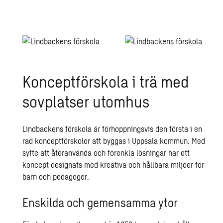
Kon­cept­för­sko­la i trä med
sov­plat­ser ut­om­hus
Lindbackens förskola är förhoppningsvis den första i en
rad konceptförskolor att byggas i Uppsala kommun. Med
syfte att återanvända och förenkla lösningar har ett
koncept designats med kreativa och hållbara miljöer för
barn och pedagoger.
Enskilda och gemensamma ytor