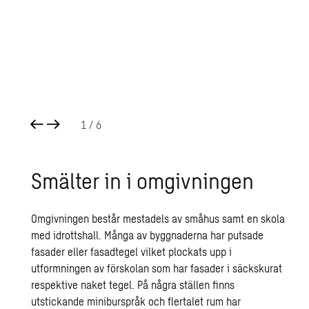
1
/ 6
Smäl­ter in i om­giv­ning­en
Omgivningen består mestadels av småhus samt en skola
med idrottshall. Många av byggnaderna har putsade
fasader eller fasadtegel vilket plockats upp i
utformningen av förskolan som har fasader i säckskurat
respektive naket tegel. På några ställen finns
utstickande miniburspråk och flertalet rum har