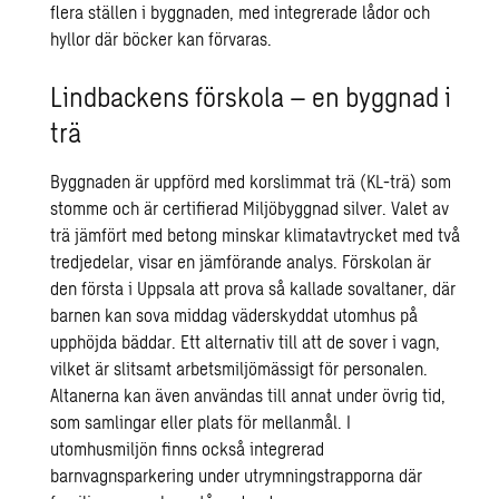
flera ställen i byggnaden, med integrerade lådor och
hyllor där böcker kan förvaras.
Lindbackens förskola – en byggnad i
trä
Byggnaden är uppförd med korslimmat trä (KL-trä) som
stomme och är certifierad Miljöbyggnad silver. Valet av
trä jämfört med betong minskar klimatavtrycket med två
tredjedelar, visar en jämförande analys. Förskolan är
den första i Uppsala att prova så kallade sovaltaner, där
barnen kan sova middag väderskyddat utomhus på
upphöjda bäddar. Ett alternativ till att de sover i vagn,
vilket är slitsamt arbetsmiljömässigt för personalen.
Altanerna kan även användas till annat under övrig tid,
som samlingar eller plats för mellanmål. I
utomhusmiljön finns också integrerad
barnvagnsparkering under utrymningstrapporna där