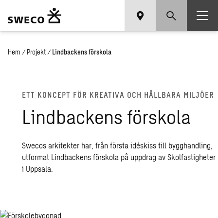
Hem
/
Projekt
/
Lindbackens förskola
ETT KON­CEPT FÖR KRE­A­TI­VA OCH HÅLL­BA­RA MIL­JÖ­ER
Lind­bac­kens för­sko­la
Swecos arkitekter har, från första idéskiss till bygghandling,
utformat Lindbackens förskola på uppdrag av Skolfastigheter
i Uppsala.