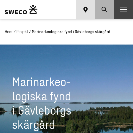
Hem
/
Projekt
/
Marinarkeologiska fynd i Gävleborgs skärgård
Ma­rinar­ke­o­
lo­gis­ka fynd
i Gäv­le­borgs
skär­gård