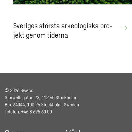
Sve­ri­ges störs­ta ar­ke­o­lo­gis­ka pro­
jekt genom ti­der­na
© 2026 Sweco
Gjörwellsgatan 22, 112 60 Stockholm
Box 34044, 100 26 Stockholm, Sweden
Telefon: +46 8 695 60 00