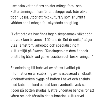
I svenska vatten finns en stor mängd forn- och
kulturlämningar, framför allt skeppsvrak från olika
tider. Dessa utgör ett rikt kulturarv som är unikt i
världen och i många fall skyddade enligt lag.
”I vårt bräckta hav finns ingen skeppsmask vilket gör
att vrak kan bevaras i 100-tals år. Det är unikt,” säger
Clas Ternström, arkeolog och specialist inom
kulturmiljö på Sweco. ”Kunskapen om dem är dock
bristfällig både vad gäller position och beskrivningar.”
En anledning till behovet av bättre kvalitet på
informationen är etablering av havsbaserad vindkraft.
Vindkraftverken byggs på botten i havet och ansluts
med kabel till land och då kan eventuella vrak som
ligger på botten skadas. Bättre underlag behövs för att
värna om och förvalta det submarina kulturarvet.