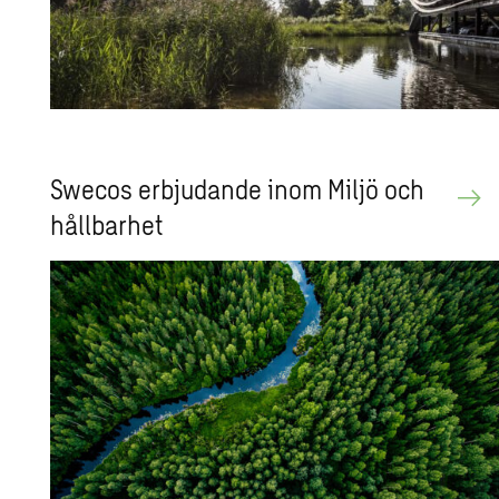
Swe­cos er­bju­dan­de inom Miljö och
håll­bar­het