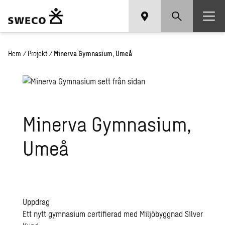
Hem
/
Projekt
/
Minerva Gymnasium, Umeå
Mi­ner­va Gym­na­si­um,
Umeå
Uppdrag
Ett nytt gymnasium certifierad med Miljöbyggnad Silver