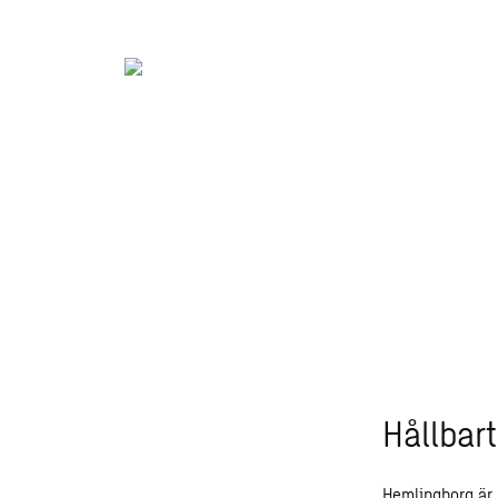
”Vi har i projektet från tidigt sk
fastigheten. Nu när verksamheterna
för att sedan höra att en förskolep
hjärtat.”– Tobias Bergström, proj
Hållbar
Hemlingborg är m