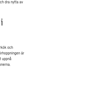
ch dra nytta av
i
orkök och
förhoppningen är
t uppnå
onerna.