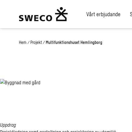
Vårt erbjudande
Hem
/
Projekt
/
Multifunktionshuset Hemlingborg
Ett multifunktionshu
stadsdel
Uppdrag
Projektledning samt gestaltning och projektering av utemiljö