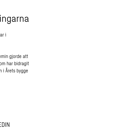
ingarna
ar i
emin gjorde att
om har bidragit
n i Årets bygge
EDIN