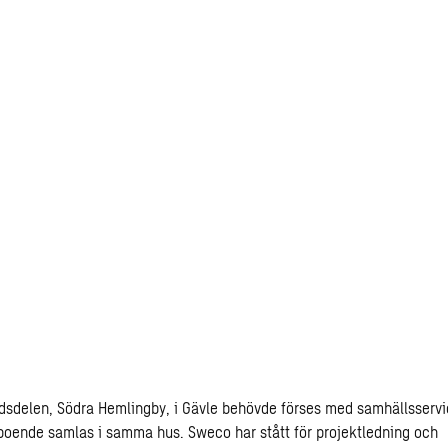
dsdelen, Södra Hemlingby, i Gävle behövde förses med samhällsservic
boende samlas i samma hus. Sweco har stått för
projektledning
och