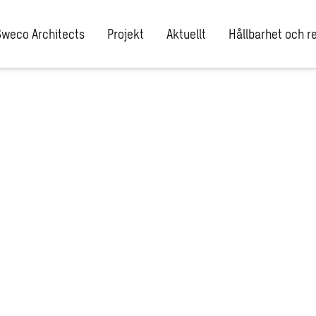
Sweco Architects
Projekt
Aktuellt
Hållbarhet och re
s i en ny