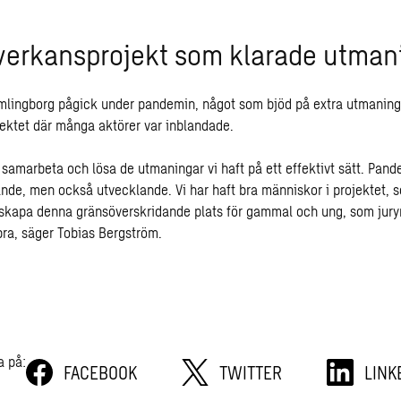
verkansprojekt som klarade utman
lingborg pågick under pandemin, något som bjöd på extra utmaning
ktet där många aktörer var inblandade.
 samarbeta och lösa de utmaningar vi haft på ett effektivt sätt. Pand
nde, men också utvecklande. Vi har haft bra människor i projektet, s
de skapa denna gränsöverskridande plats för gammal och ung, som jury
bra, säger Tobias Bergström.
a på:
FACEBOOK
TWITTER
LINK