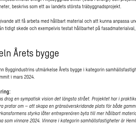
eter, beskrivs som ett av landets största träbyggnadsprojekt.
 givande att få arbeta med hållbart material och att kunna anpassa un
rån tidigt skede och exempelvis testat hållbarhet på fasadmaterialval
eln Årets bygge
nn Byggindustrins utmärkelse
Årets bygge
i kategorin samhällsfastig
mmit i mars 2024.
ring:
s drog en sympatisk vision det längsta strået. Projektet har i prakti
ara pratar om – att skapa en gränsöverskridande plats för både gamm
kansformens styrka låter entreprenören byta till mer hållbart materia
na som vinnare 2024. Vinnare i kategorin samhällsfastigheter är Heml