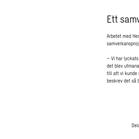
Ett sam
Arbetet med Hem
samverkansproje
– Vi har lyckats
det blev utmana
till att vi kun
beskrev det så 
Del