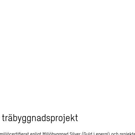
ede arbetat för att ge verksamheten bra möjlig
 är igång har jag inom en timme träffat ett bar
edagog efter sin arbetstid går upp till äldrebo
ektledare på Sweco.
t träbyggnadsprojekt
iljöcertifierat enligt Miljöbyggnad Silver (Guld i energi) och projek