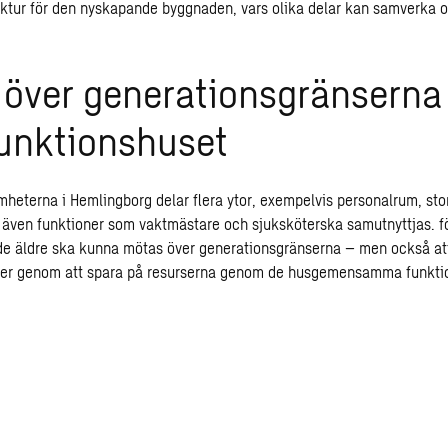
ktur
för den nyskapande byggnaden, vars olika delar kan samverka o
över generationsgränserna 
funktionshuset
amheterna i
Hemlingborg
delar flera ytor, exempelvis personalrum, st
n även funktioner som vaktmästare och sjuksköterska samutnyttjas. 
de äldre ska kunna mötas över generationsgränserna – men också at
ster genom att spara på resurserna genom de husgemensamma funkti