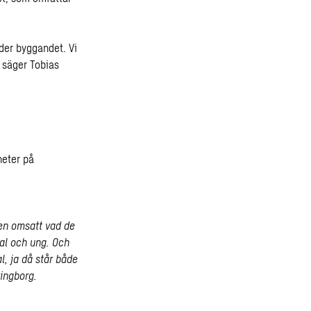
der byggandet. Vi
, säger Tobias
heter på
ken omsatt vad de
al och ung. Och
l, ja då står både
ingborg.