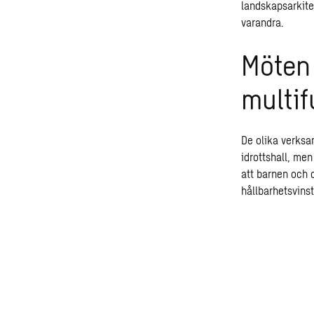
landskapsarkite
varandra.
Möten 
multi
De olika verks
idrottshall, me
att barnen och 
hållbarhetsvin