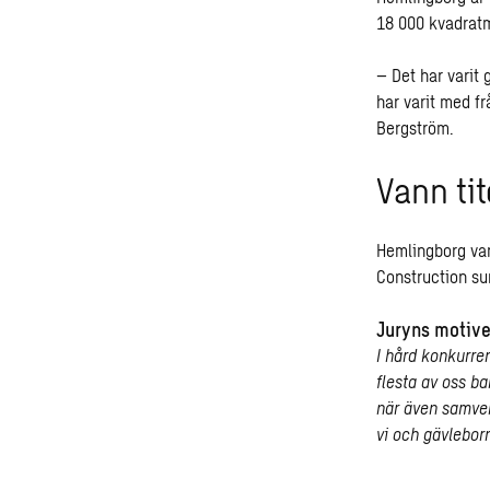
18 000 kvadratm
– Det har varit
har varit med f
Bergström.
Vann tit
Hemlingborg va
Construction su
Juryns motive
I hård konkurren
flesta av oss b
när även samver
vi och gävlebor