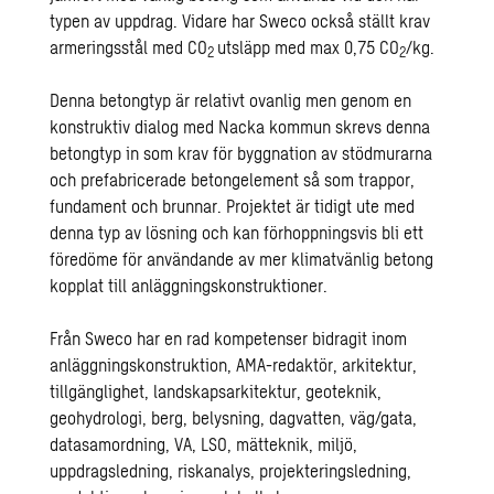
typen av uppdrag. Vidare har Sweco också ställt krav
armeringsstål med CO
utsläpp med max 0,75 CO
/kg.
2
2
Denna betongtyp är relativt ovanlig men genom en
konstruktiv dialog med Nacka kommun skrevs denna
betongtyp in som krav för byggnation av stödmurarna
och prefabricerade betongelement så som trappor,
fundament och brunnar. Projektet är tidigt ute med
denna typ av lösning och kan förhoppningsvis bli ett
föredöme för användande av mer klimatvänlig betong
kopplat till anläggningskonstruktioner.
Från Sweco har en rad kompetenser bidragit inom
anläggningskonstruktion, AMA-redaktör, arkitektur,
tillgänglighet, landskapsarkitektur, geoteknik,
geohydrologi, berg, belysning, dagvatten, väg/gata,
datasamordning, VA, LSO, mätteknik, miljö,
uppdragsledning, riskanalys, projekteringsledning,