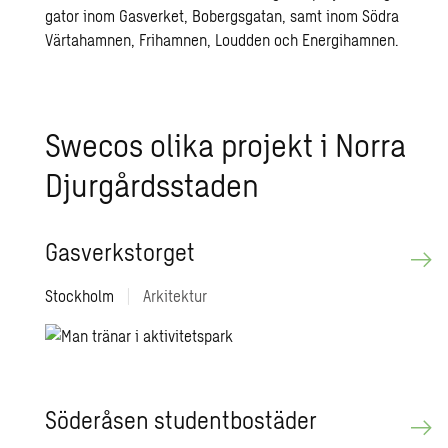
gator inom Gasverket, Bobergsgatan, samt inom Södra
Värtahamnen, Frihamnen, Loudden och Energihamnen.
Swe­cos olika pro­jekt i Norra
Djur­gårds­sta­den
Gas­verk­stor­get
Stockholm
|
Arkitektur
Sö­derå­sen stu­dent­bo­stä­der