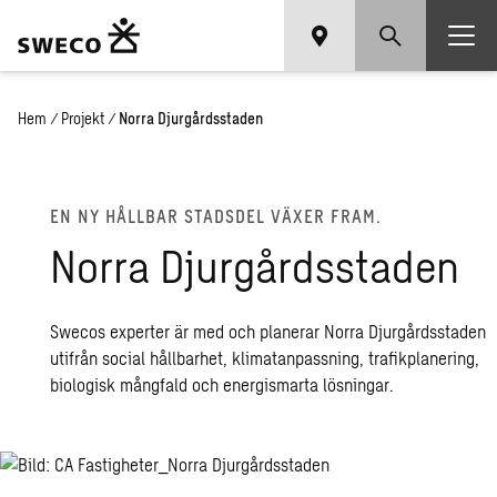
Hem
/
Projekt
/
Norra Djurgårdsstaden
EN NY HÅLL­BAR STADS­DEL VÄXER FRAM.
Norra Djur­gårds­sta­den
Swecos experter är med och planerar Norra Djurgårdsstaden
utifrån social hållbarhet, klimatanpassning, trafikplanering,
biologisk mångfald och energismarta lösningar.