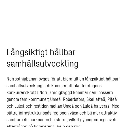
nya broar
55
mil
nya vägar
Långsiktigt hållbar
samhällsutveckling
Norrbotniabanan byggs för att bidra till en långsiktigt hållbar
samhällsutveckling och kommer att öka företagens
konkurrenskraft i Norr. Färdigbyggd kommer den passera
genom fem kommuner; Umeå, Robertsfors, Skellefteå, Piteå
och Luleå och restiden mellan Umeå och Luleå halveras. Med
bättre infrastruktur spås regionen växa och bli mer attraktiv
samt arbetsmarknaden bli större, vilket gynnar näringslivets
efterfrågan på kompetens. Hela den nya