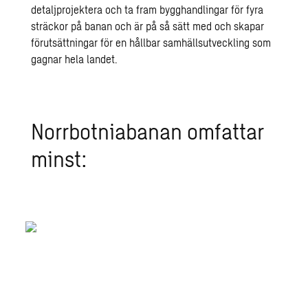
detaljprojektera och ta fram bygghandlingar för fyra
sträckor på banan och är på så sätt med och skapar
förutsättningar för en hållbar samhällsutveckling som
gagnar hela landet.
Norr­bot­ni­a­ba­nan om­fat­tar
minst:
27
mil
ny järnväg
250
st