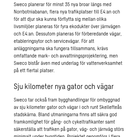
Sweco planerar för minst 35 nya broar längs med
Norrbotniabanan, flera nya trafikplatser till E4:an och
för att djur ska kunna förflytta sig mellan olika
livsmiljöer planeras för fyra ekodukter över järnvägen
och E4:an. Dessutom planeras för förberedande vägar,
etableringsytor och servicevägar. För att
anläggningarna ska fungera tillsammans, krävs
omfattande mark- och avvattningsprojektering, men
Sweco bistår även med underlag för vattenverksamhet
på ett flertal platser.
Sju kilometer nya gator och vägar
Sweco tar också fram bygghandlingar för ombyggnad
av sju kilometer gator och vägar i och runt Skellefteås
stadskärna. Bland utmaningarna finns att säkra god
framkomlighet för gång- och cykeltrafikanter samt
säkerställa att trafiken på gator, väg- och järnväg störs
minimalt under byggtiden. Projektet genomförs i flera