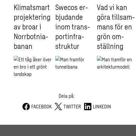
Kli­mats­mart
Swe­cos er­
Vad vi kan
pro­jek­te­ring
bju­dan­de
göra till­sam­
av broar i
inom trans­
mans för en
Norr­bot­ni­a­
por­tin­fra­
grön om­
ba­nan
struk­tur
ställ­ning
Dela på:
FACEBOOK
TWITTER
LINKEDIN