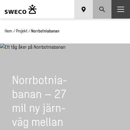
Hem
/
Projekt
/
Norrbotniabanan
Norr­bot­ni­a­
ba­nan – 27
mil ny järn­
väg mel­lan