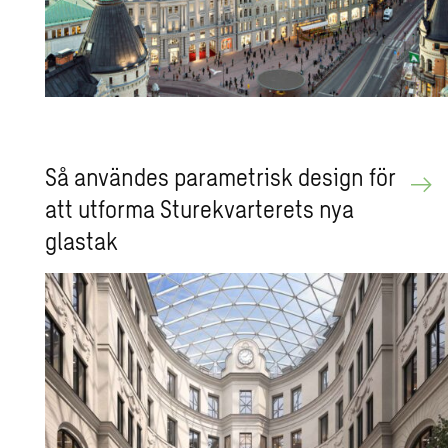
Så an­vän­des pa­ra­met­risk de­sign för
att ut­for­ma Stu­re­kvar­te­rets nya
glas­tak