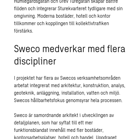
Humlegårdsgatan och Grev Turegatan skapar bättre
flöden och integrerar Sturekvarteret tydligare med sin
omgivning. Moderna bostäder, hotell och kontor
tillkommer och kopplingen till kollektivtrafiken
förstärks.
Sweco medverkar med flera
discipliner
I projektet har flera av Swecos verksamhetsområden
arbetat integrerat med arkitektur,
konstruktion
, analys,
geoteknik,
anläggning
,
installation
,
vatten och miljö
.
Swecos hållbarhetsfokus genomsyrar hela processen.
Sweco är samordnande arkitekt i utvecklingen av
detaljplanen, som har syftat till ett mer
funktionsblandat innehåll med fler bostäder,
kontorsarbetsplatser, hotell och handel. Uppdraget