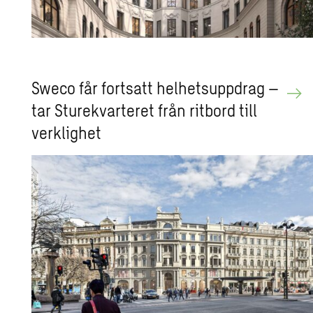
Sweco får fort­satt hel­hets­upp­drag –
tar Stu­re­kvar­te­ret från rit­bord till
verk­lig­het