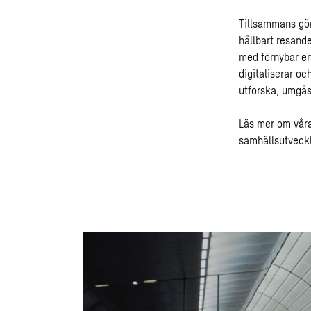
Tillsammans gör
hållbart resande
med förnybar en
digitaliserar oc
utforska, umgås
Läs mer om våra
samhällsutveckl