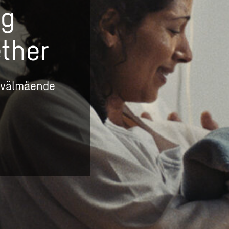
ng
ether
t välmående