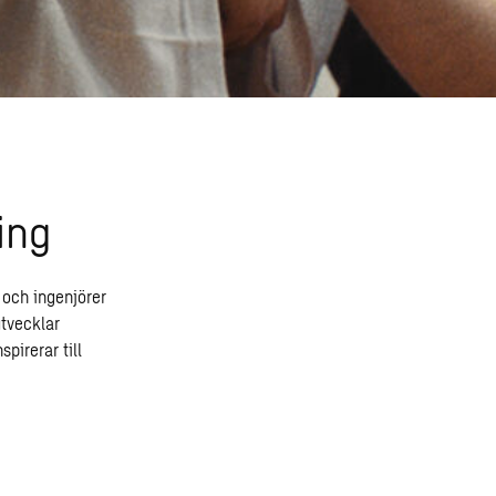
ing
 och ingenjörer
utvecklar
pirerar till