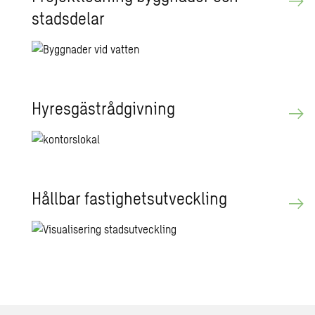
stads­de­lar
Hy­res­gäst­råd­giv­ning
Håll­bar fas­tig­hets­ut­veck­ling