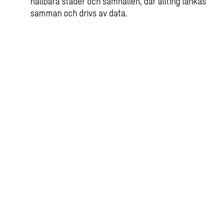
hållbara städer och samhällen, där allting länkas
samman och drivs av data.