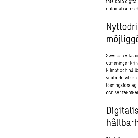
inte bara digita
automatiseras dä
Nyttodr
möjligg
Swecos
verksa
utmaningar krin
klimat och håll
vi utreda vilke
lösningsförslag 
och ser teknike
Digitali
hållbar