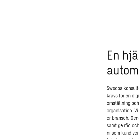
En hjä
autom
Swecos konsulte
krävs för en
dig
omställning och
organisation. V
er bransch. Gen
samt ge råd och
ni som kund verk