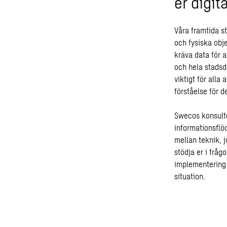
er digit
Våra framtida s
och fysiska obj
kräva data för 
och hela stadsde
viktigt för alla
förståelse för 
Swecos konsulte
informationsflö
mellan teknik, j
stödja er i frågo
implementering 
situation.