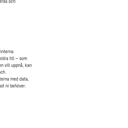
seras och
 interna
idra till – som
n vill uppnå, kan
och
eterna med data,
st ni behöver.