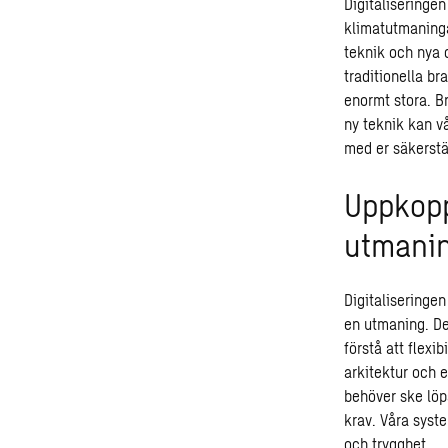
Digitaliseringen
klimatutmaninga
teknik och nya 
traditionella b
enormt stora. B
ny teknik kan v
med er säkerstä
Uppkopp
utmani
Digitaliseringe
en utmaning. De
förstå att flexi
arkitektur och 
behöver ske löp
krav. Våra syst
och trygghet.