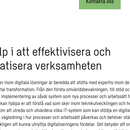
Kontakta oss
lp i att effektivisera och
atisera verksamheten
r inom digitala lösningar är beredda att stötta med expertis inom 
ital transformation
. Från den första omvärldsbevakningen, till stöd oc
 implementering av såväl system som nya processer och arbetssätt fö
i kan hjälpa er att förstå vad som sker inom teknikutvecklingen och h
om att utreda och utvärdera vilka IT-system som kan stödja en digita
 vägledning i hur processer och arbetssätt påverkas och behöver st
ligen att kunna utnyttja digitaliseringens fördelar. Det betyder att 