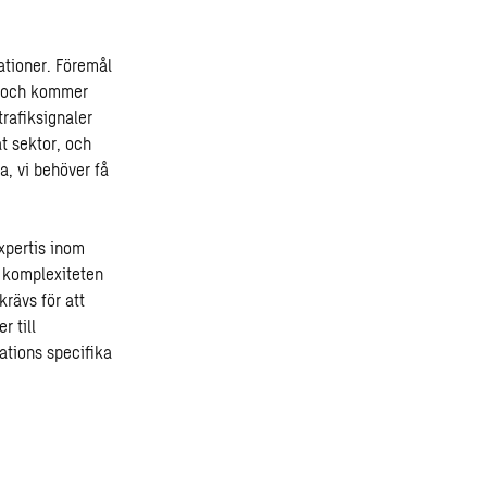
ationer. Föremål
, och kommer
trafiksignaler
at sektor, och
ta, vi behöver få
xpertis inom
r komplexiteten
krävs för att
r till
ations specifika