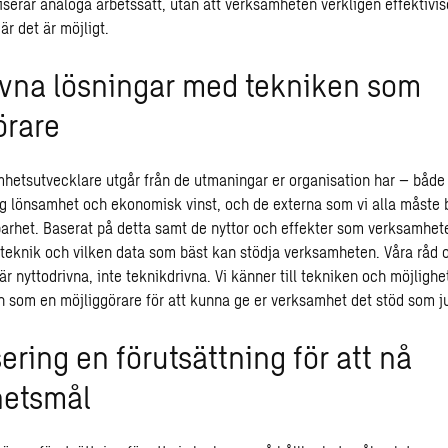
liserar analoga arbetssätt, utan att verksamheten verkligen effektivi
r det är möjligt.
ivna lösningar med tekniken som
örare
mhetsutvecklare
utgår från de utmaningar er organisation har – både
g lönsamhet och ekonomisk vinst, och de externa som vi alla måste b
barhet. Baserat på detta samt de nyttor och effekter som verksamhete
n teknik och vilken data som bäst kan stödja verksamheten. Våra råd 
är nyttodrivna, inte teknikdrivna. Vi känner till tekniken och möjligh
n som en möjliggörare för att kunna ge er verksamhet det stöd som ju
sering en förutsättning för att nå
hetsmål