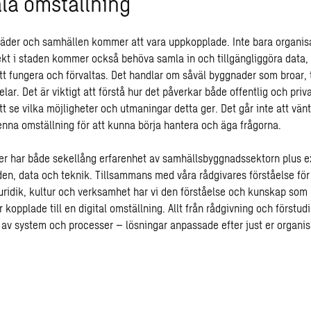
ala omställning
täder och samhällen kommer att vara uppkopplade. Inte bara organis
ekt i staden kommer också behöva samla in och tillgängliggöra data
att fungera och förvaltas. Det handlar om såväl byggnader som broar, 
lar. Det är viktigt att förstå hur det påverkar både offentlig och priv
 att se vilka möjligheter och utmaningar detta ger. Det går inte att vän
denna omställning för att kunna börja hantera och äga frågorna.
r har både sekellång erfarenhet av samhällsbyggnadssektorn plus e
den, data och teknik. Tillsammans med våra rådgivares förståelse fö
uridik, kultur och verksamhet har vi den förståelse och kunskap som 
r kopplade till en digital omställning. Allt från rådgivning och förstudie
av system och processer – lösningar anpassade efter just er organis