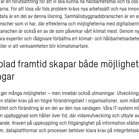
 är en förutsättning för att vi ska kunna nå hållbarhetsmål och ta oss
rna. För att lösa vår tids problem krävs nya arbetssätt och nya innov
data är en del av denna lösning. Samhällsbyggnadsbranschen är en a
ranscher som vi har, där effekterna och möjligheterna med digitaliser
ranschen är också en av de som påverkar vårt klimat mest. Genom n
åra experter och rådgivare förbättra ert klimat- och hållbarhetsarbet
ller vi att verksamheten blir klimatsmartare.
lad framtid skapar både möjlighet
ngar
n ger många möjligheter – men innebär också utmaningar. Utvecklings
n ställer krav på en högre förändringstakt i organisationer, som mås
bilitet och förändring är en del av den nya vardagen. Våra IT-system m
en uppbyggnad som håller över tid, där vidareutveckling och utbyte 
ande. Kraven på uppkoppling och tillgänglighet på information ställ
em, dataplattformar och processer behöver klara krav på integritetss