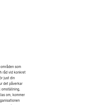
de områden som
h råd vid konkret
r just din
ur det påverkar
l omställning,
ällas om, kommer
organisationen