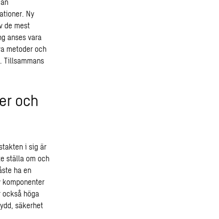
 an
ationer. Ny
v de mest
ing anses vara
ya metoder och
e. Tillsammans
er och
takten i sig är
te ställa om och
åste ha en
av komponenter
er också höga
kydd, säkerhet