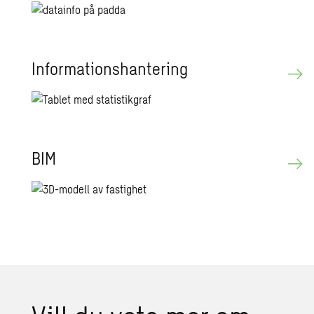
In­for­ma­tions­han­te­ring
BIM