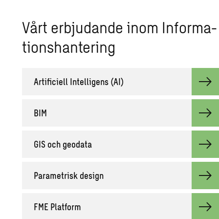
Vårt er­bju­dan­de inom In­for­ma­
tions­han­te­ring
Ar­ti­fi­ci­ell In­tel­li­gens (AI)
BIM
GIS och geo­da­ta
Pa­ra­met­risk de­sign
FME Plat­form