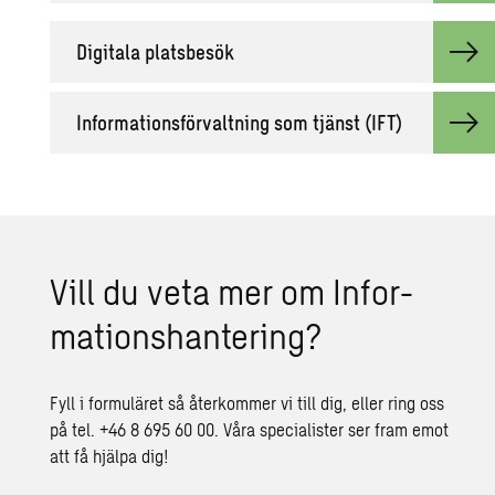
Di­gi­ta­la plats­be­sök
In­for­ma­tions­för­valt­ning som tjänst (IFT)
Vill du veta mer om In­for­
ma­tions­han­te­ring?
Fyll i formuläret så återkommer vi till dig, eller ring oss
på tel. +46 8 695 60 00. Våra specialister ser fram emot
att få hjälpa dig!