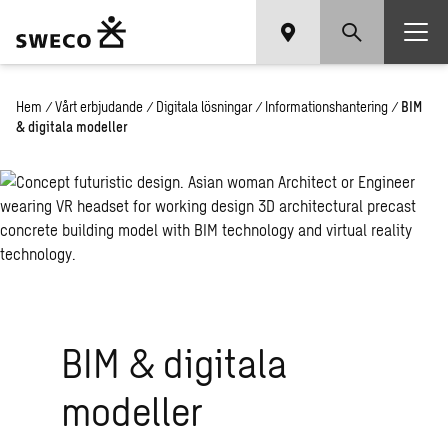
Hem
/
Vårt erbjudande
/
Digitala lösningar
/
Informationshantering
/
BIM
& digitala modeller
BIM & di­gi­ta­la
mo­del­ler