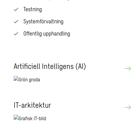
Testning
Systemförvaltning
Offentlig upphandling
Ar­ti­fi­ci­ell In­tel­li­gens (AI)
IT-ar­ki­tek­tur