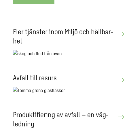
Fler tjäns­ter inom Miljö och håll­bar­
het
Av­fall till re­surs
Pro­duk­ti­fi­e­ring av av­fall – en väg­
led­ning