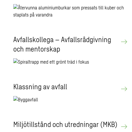
Av­fallskol­le­ga – Av­falls­råd­giv­ning
och men­tor­skap
Klass­ning av av­fall
Mil­jö­till­stånd och ut­red­ning­ar (MKB)