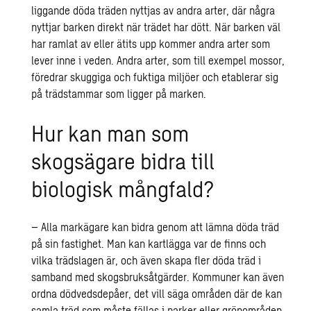
liggande döda träden nyttjas av andra arter, där några
nyttjar barken direkt när trädet har dött. När barken väl
har ramlat av eller ätits upp kommer andra arter som
lever inne i veden. Andra arter, som till exempel mossor,
föredrar skuggiga och fuktiga miljöer och etablerar sig
på trädstammar som ligger på marken.
Hur kan man som
skogsägare bidra till
biologisk mångfald?
– Alla markägare kan bidra genom att lämna döda träd
på sin fastighet. Man kan kartlägga var de finns och
vilka trädslagen är, och även skapa fler döda träd i
samband med skogsbruksåtgärder. Kommuner kan även
ordna dödvedsdepåer, det vill säga områden där de kan
samla träd som måste fällas i parker eller grönområden.