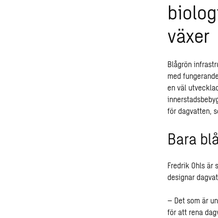
biolog
växer
Blågrön infras
med fungerande 
en väl utveckla
innerstadsbebyg
för dagvatten, 
Bara bl
Fredrik Ohls är
designar dagvat
– Det som är uni
för att rena da