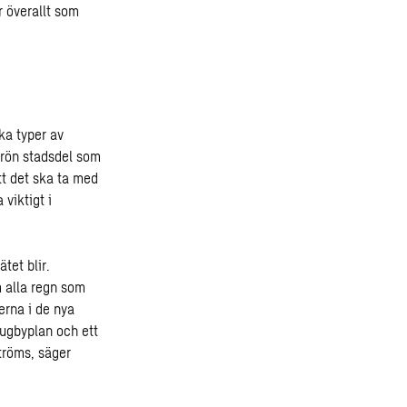
 överallt som
ka typer av
grön stadsdel som
tt det ska ta med
 viktigt i
tet blir.
 alla regn som
erna i de nya
rugbyplan och ett
tröms, säger