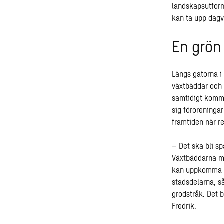
landskapsutform
kan ta upp dagv
En grön
Längs gatorna i
växtbäddar och 
samtidigt komme
sig föroreningar
framtiden när r
– Det ska bli sp
Växtbäddarna me
kan uppkomma un
stadsdelarna, s
grodstråk. Det 
Fredrik.