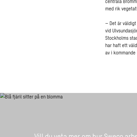
centrala Bromma 
med rik vegetat
– Det är väldig
vid Ulvsundasjö
Stockholms stad
har haft ett väl
av i kommande p
Vill du veta mer om hur Sweco arb