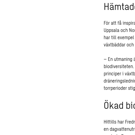
Hämtade
För att få inspi
Uppsala och Nor
har till exempel
växtbäddar och 
– En utmaning är
biodiversiteten.
principer i växt
dräneringsledni
torrperioder sti
Ökad bi
Hittills har Fr
en dagvattenutr