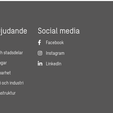
bjudande
Social media
Facebook
h stadsdelar
Instagram
ngar
LinkedIn
lbarhet
i och industri
astruktur