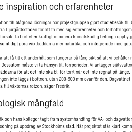
 inspiration och erfarenheter
ration till blågröna lösningar har projektgruppen gjort studiebesök till
ra Djurgårdsstaden för att ta med sig erfarenheter och förbättringsm
 försökt ta bort eller kraftigt minimera klimatskadlig betong i uppby
samtidigt göra växtbäddarna mer naturlika och integrerade med gatu
 att få till ett underhåll som fungerar på lång sikt så att vi behåller
 Dessutom måste vi ta hänsyn till torrperioder. Vi anlägger självvatt
bäddarna för att det inte ska bli för torrt när det inte regnat på länge.
ngen inte läggs i bottnen, utan 200-300 mm ovanför den. Dagvattnet
ga till växternas rotzon, säger Fredrik.
ologisk mångfald
edrik och hans kollegor tagit fram systemhandling för VA- och dagvatt
edning på uppdrag av Stockholms stad. När projektet står klart kom