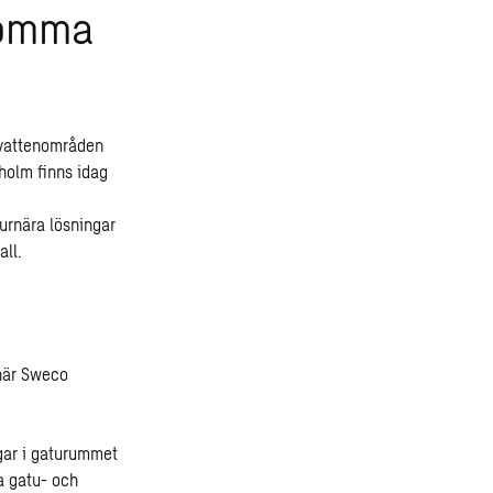
romma
 vattenområden
holm finns idag
urnära lösningar
all.
 när Sweco
ngar i gaturummet
a gatu- och