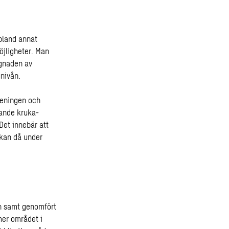
 bland annat
öjligheter. Man
ggnaden av
nivån.
 reningen och
nande kruka-
 Det innebär att
 kan då under
en samt genomfört
mer området i