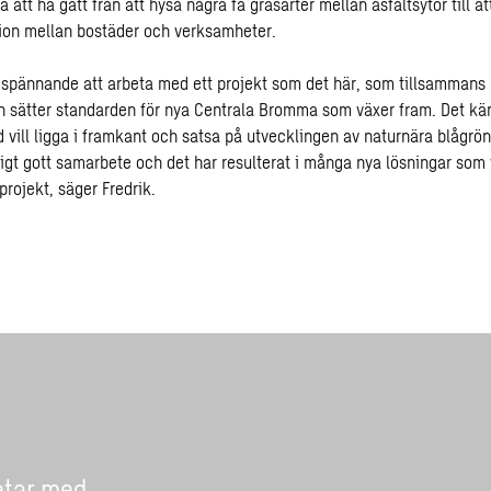
att ha gått från att hysa några få gräsarter mellan asfaltsytor till at
ion mellan bostäder och verksamheter.
t spännande att arbeta med ett projekt som det här, som tillsamman
n sätter standarden för nya Centrala Bromma som växer fram. Det känn
 vill ligga i framkant och satsa på utvecklingen av naturnära blågrön
digt gott samarbete och det har resulterat i många nya lösningar som 
rojekt, säger Fredrik.
etar med