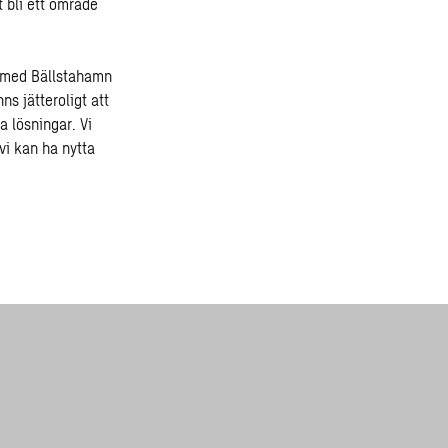
t bli ett område
s med Bällstahamn
s jätteroligt att
a lösningar. Vi
vi kan ha nytta