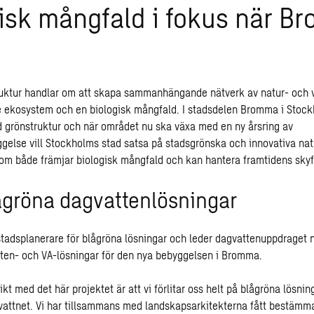
isk mångfald i fokus när B
truktur handlar om att skapa sammanhängande nätverk av natur- och
ekosystem och en biologisk mångfald. I stadsdelen Bromma i Stock
d grönstruktur och när området nu ska växa med en ny årsring av
gelse vill Stockholms stad satsa på stadsgrönska och innovativa nat
som både främjar biologisk mångfald och kan hantera framtidens skyf
ågröna dagvattenlösningar
 stadsplanerare för blågröna lösningar och leder dagvattenuppdraget
ten- och VA-lösningar för den nya bebyggelsen i Bromma.
kt med det här projektet är att vi förlitar oss helt på blågröna lösni
gvattnet. Vi har tillsammans med landskapsarkitekterna fått bestämm