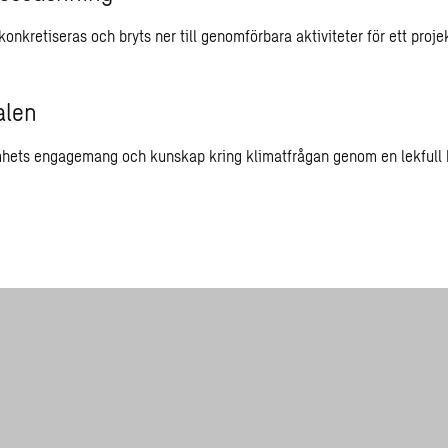
onkretiseras och bryts ner till genomförbara aktiviteter för ett projek
alen
hets engagemang och kunskap kring klimatfrågan genom en lekfull k