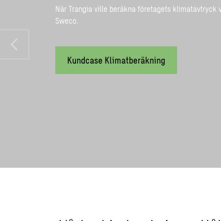
När Trangia ville beräkna företagets klimatavtryck v
Sweco.
Kundcase Klimatberäkning