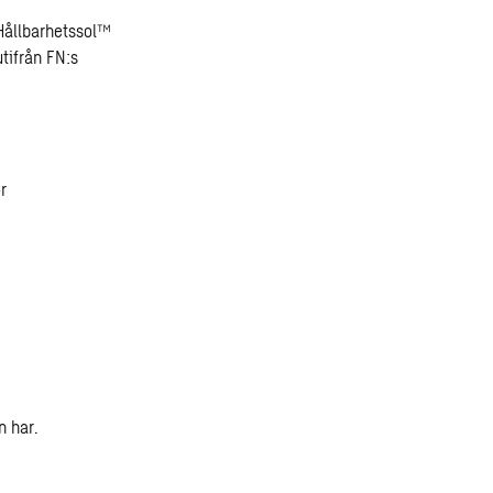
 Hållbarhetssol™
utifrån FN:s
r
n har.