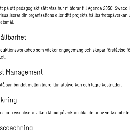
att på ett pedagogiskt sätt visa hur ni bidrar till Agenda 2030! Sweco
visualiserar din organisations eller ditt projekts hållbarhetspåverkan 
hetsmål.
hållbarhet
troduktionsworkshop som väcker engagemang och skapar förståelse fö
tet.
st Management
örstå sambandet mellan lägre klimatpåverkan och lägre kostnader.
äkning
kna och visualisera vilken klimatpåverkan olika delar av verksamhete
tscoachning