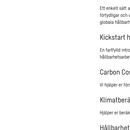
Ett enkelt sätt 
förtydligar och 
globala hållbar
Kickstart 
En fartfylld in
hållbarhetsarbe
Carbon Co
Vi hjälper er f
Klimatber
Hjälper er berä
Hållbarhe