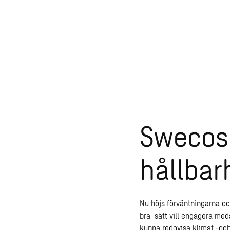
nster
Swecos
hållbar
Nu höjs förväntningarna oc
bra sätt vill engagera med
kunna redovisa klimat -och