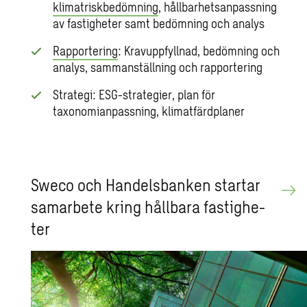
klimatriskbedömning
, hållbarhetsanpassning
av fastigheter samt bedömning och analys
Rapportering
: Kravuppfyllnad, bedömning och
analys, sammanställning och rapportering
Strategi: ESG-strategier, plan för
taxonomianpassning, klimatfärdplaner
Sweco och Han­dels­ban­ken star­tar
sam­ar­be­te kring håll­ba­ra fas­tig­he­
ter