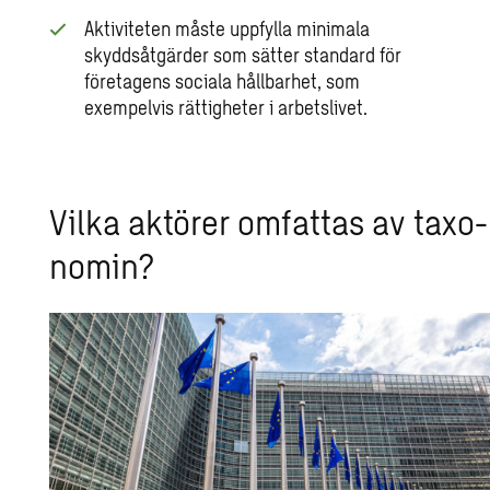
Aktiviteten måste uppfylla minimala
skyddsåtgärder som sätter standard för
företagens sociala hållbarhet, som
exempelvis rättigheter i arbetslivet.
Vilka ak­tö­rer om­fat­tas av tax­o­
no­min?