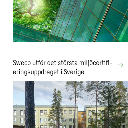
Sweco utför det störs­ta mil­jö­cer­ti­fi­
e­rings­upp­dra­get i Sve­ri­ge