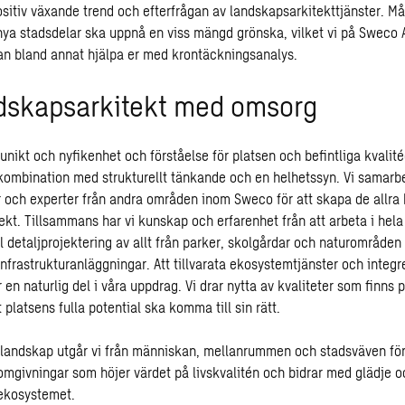
positiv växande trend och efterfrågan av landskapsarkitekttjänster.
 nya stadsdelar ska uppnå en viss mängd grönska, vilket vi på Sweco 
an bland annat hjälpa er med
krontäckningsanalys.
ndskapsarkitekt med omsorg
 unikt och nyfikenhet och förståelse för platsen och befintliga kvalité
i kombination med strukturellt tänkande och en helhetssyn. Vi samarb
r och experter från andra områden inom Sweco för att skapa de allra 
ekt. Tillsammans har vi kunskap och erfarenhet från att arbeta i hela
ill detaljprojektering av allt från parker, skolgårdar och naturområden t
nfrastrukturanläggningar. Att tillvarata ekosystemtjänster och integr
 en naturlig del i våra uppdrag. Vi drar nytta av kvaliteter som finns 
tt platsens fulla potential ska komma till sin rätt.
r landskap utgår vi från människan, mellanrummen och stadsväven för
mgivningar som höjer värdet på livskvalitén och bidrar med glädje o
ekosystemet.