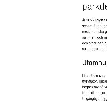
parkd
År 1853 utlyste
senare är det g
mest ikoniska g
samman, och milj
den stora parke
som ligger i run
Utomhusm
I framtidens sa
livsvillkor. Urb
högre krav på 
förutsättningar
tillgängliga, try