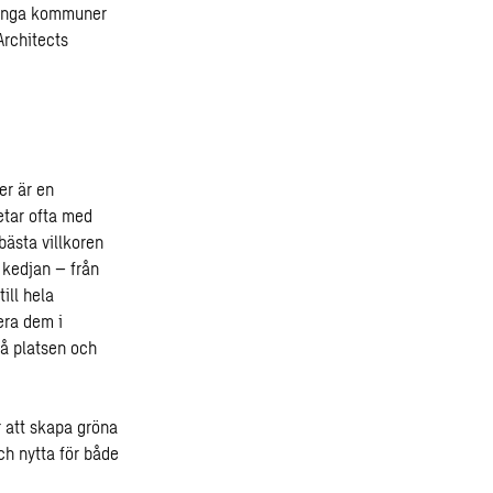
 Många kommuner
Architects
er är en
etar ofta med
bästa villkoren
 kedjan – från
ill hela
era dem i
på platsen och
 att skapa gröna
ch nytta för både