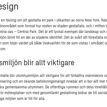
esign
s en tävling om att gestalta en park i utkanten av norra New York. Nä
rönområdet som format hur resten av staden gestaltats, och i mitten 
röna oas – Central Park. Det är ett lyckat exempel där landskap och 
ön blivit till en del av stadens identitet. Det är svårt att föreställa 
n som höjer värdet på både livskvalitén för de som vistas i området o
tom.
iljön blir allt viktigare
mhälle blir utomhusmiljön allt viktigare för att förbättra människors
anisering och en ökande befolkningsmängd innebär att vi bor allt mer tä
våra gemensamma utrymmen. De offentliga rummen och dess innehåll
 för mötesplatser och med genomtänkt gestaltning bidrar de till socia
gga miljöer som är till för alla.