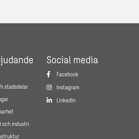
bjudande
Social media
Facebook
h stadsdelar
Instagram
ngar
LinkedIn
lbarhet
i och industri
astruktur