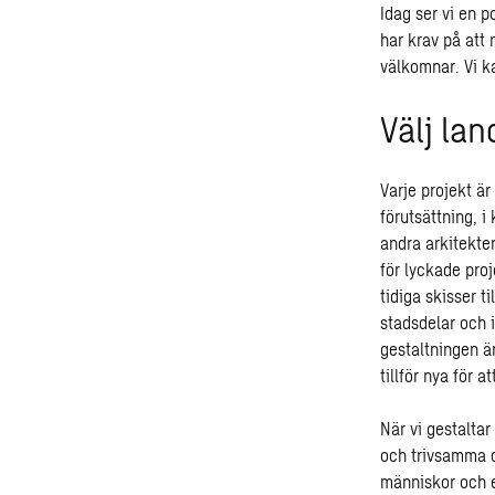
Idag ser vi en 
har krav på att
välkomnar. Vi k
Välj la
Varje projekt är
förutsättning, 
andra arkitekte
för lyckade proj
tidiga skisser t
stadsdelar och i
gestaltningen är
tillför nya för a
När vi gestalta
och trivsamma o
människor och 