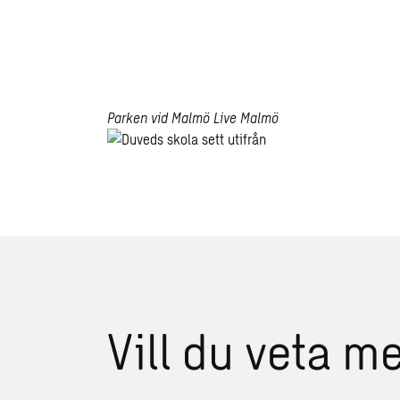
Parken vid Malmö Live
Malmö
Parken
vid
Malmö
Live
Vill du veta m