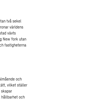
stan två sekel
tronar världens
stad vävts
sig New York utan
ch fastigheterna
 välmående och
tt, vilket ställer
 skapar
l hållbarhet och